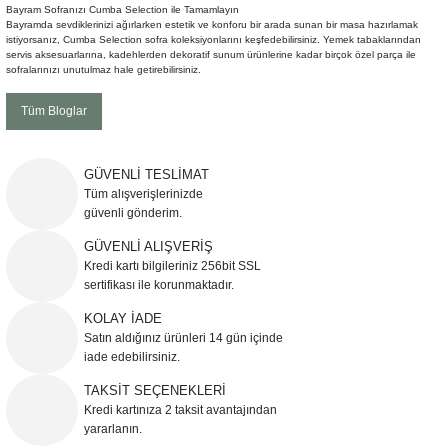
Bayram Sofranızı Cumba Selection ile Tamamlayın
Şömine Aksesuarları
Bayramda sevdiklerinizi ağırlarken estetik ve konforu bir arada sunan bir masa hazırlamak
istiyorsanız, Cumba Selection sofra koleksiyonlarını keşfedebilirsiniz. Yemek tabaklarından
servis aksesuarlarına, kadehlerden dekoratif sunum ürünlerine kadar birçok özel parça ile
Sütun&Kaide
sofralarınızı unutulmaz hale getirebilirsiniz.
Tüm Bloglar
Vazo
GÜVENLİ TESLİMAT
Tüm alışverişlerinizde
güvenli gönderim.
GÜVENLİ ALIŞVERİŞ
Kredi kartı bilgileriniz 256bit SSL
sertifikası ile korunmaktadır.
KOLAY İADE
Satın aldığınız ürünleri 14 gün içinde
iade edebilirsiniz.
TAKSİT SEÇENEKLERİ
Kredi kartınıza 2 taksit avantajından
yararlanın.