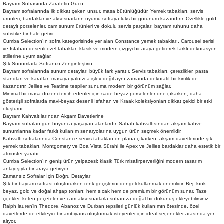
Bayram Sofrasında Zarafetin Gücü
Sehpa
Fener
Sebil
Bayram sofralarında ilk dikkat çeken unsur, masa bütünlüğüdür. Yemek tabakları, servis
ürünleri, bardaklar ve aksesuarların uyumu sofraya lüks bir görünüm kazandırır. Özellikle gold
detaylı porselenler, cam sunum ürünleri ve dokulu servis parçaları bayram ruhunu daha
sofistike bir hale getirir.
Tabure
Gazetelik
Cumba Selection’ın sofra kategorisinde yer alan Constance yemek tabakları, Carousel serisi
ve Isfahan desenli özel tabaklar; klasik ve modern çizgiyi bir araya getirerek farklı dekorasyon
stillerine uyum sağlar.
TV Sehpası
Küllük
Şık Sunumlarla Sofranızı Zenginleştirin
Bayram sofralarında sunum detayları büyük fark yaratır. Servis tabakları, çerezlikler, pasta
standları ve karaflar; masaya yalnızca işlev değil aynı zamanda dekoratif bir kimlik de
Masa Saati
kazandırır. Jellies ve Teatime tespiler sunuma modern bir görünüm sağlar.
Minimal bir masa düzeni tercih edenler için sade beyaz porselenler öne çıkarken; daha
gösterişli sofralarda mavi-beyaz desenli Isfahan ve Kraak koleksiyonları dikkat çekici bir etki
oluşturur.
Mum
Bayram Kahvaltılarından Akşam Davetlerine
Bayram sofraları gün boyunca yaşayan alanlardır. Sabah kahvaltısından akşam kahve
sunumlarına kadar farklı kullanım senaryolarına uygun ürün seçmek önemlidir.
Mumluk
Kahvaltı sofralarında Constance servis tabakları ön plana çıkarken; akşam davetlerinde şık
yemek tabakları, Montgomery ve Boa Vista Sürahi ile Apex ve Jellies bardaklar daha estetik bir
atmosfer yaratır.
Saksı&Çiçeklik
Cumba Selection’ın geniş ürün yelpazesi; klasik Türk misafirperverliğini modern tasarım
anlayışıyla bir araya getiriyor.
Zamansız Sofralar İçin Doğru Detaylar
Şamdan
Şık bir bayram sofrası oluştururken renk geçişlerini dengeli kullanmak önemlidir. Bej, kırık
beyaz, gold ve doğal ahşap tonları; hem sıcak hem de premium bir görünüm sunar. Taze
çiçekler, keten peçeteler ve cam aksesuarlarla sofranıza doğal bir dokunuş ekleyebilirsiniz.
Ralph lauren'in Thedore, Abanoz ve Durban tepsileri günlük kullanımın ötesinde, özel
Sepet
davetlerde de etkileyici bir ambiyans oluşturmak isteyenler için ideal seçenekler arasında yer
alıyor.