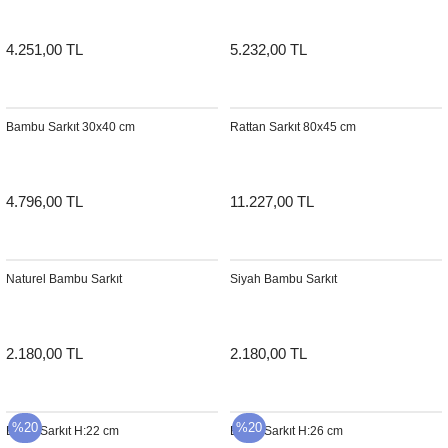
4.251,00 TL
5.232,00 TL
Bambu Sarkıt 30x40 cm
Rattan Sarkıt 80x45 cm
4.796,00 TL
11.227,00 TL
Naturel Bambu Sarkıt
Siyah Bambu Sarkıt
2.180,00 TL
2.180,00 TL
%20
%20
Bullet Sarkıt H:22 cm
Bullet Sarkıt H:26 cm