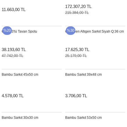
172.307,20 TL
11.663,00 TL
215.384,00 TL
%20
%30
Orsay 3'lü Tavan Spotu
Chanpen Altıgen Sarkıt Siyah Q:36 cm
38.193,60 TL
17.625,30 TL
47.742,00 TL
25.179,00 TL
Bambu Sarkıt 45x50 cm
Bambu Sarkıt 39x48 cm
4.578,00 TL
3.706,00 TL
Bambu Sarkıt 30x30 cm
Bambu Sarkıt 53x50 cm