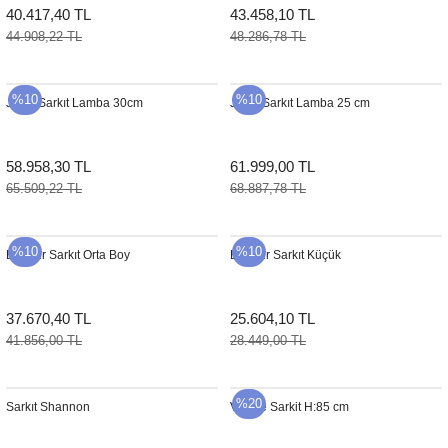
40.417,40 TL
43.458,10 TL
44.908,22 TL
48.286,78 TL
%10
%10
Jawa Sarkıt Lamba 30cm
Jawa Sarkıt Lamba 25 cm
58.958,30 TL
61.999,00 TL
65.509,22 TL
68.887,78 TL
%10
%10
Big Sur Sarkıt Orta Boy
Big Sur Sarkıt Küçük
37.670,40 TL
25.604,10 TL
41.856,00 TL
28.449,00 TL
%20
Sarkıt Shannon
Venise Sarkit H:85 cm