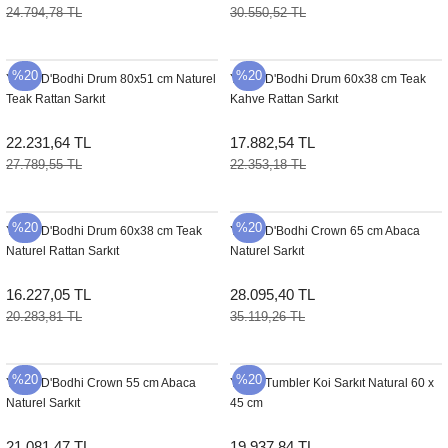
24.794,78 TL
30.550,52 TL
Şömine Aksesuarları
Sütun&Kaide
%20
%20
YENI
D'Bodhi Drum 80x51 cm Naturel
YENI
D'Bodhi Drum 60x38 cm Teak
Teak Rattan Sarkıt
Kahve Rattan Sarkıt
Vazo
22.231,64 TL
17.882,54 TL
27.789,55 TL
22.353,18 TL
%20
%20
YENI
D'Bodhi Drum 60x38 cm Teak
YENI
D'Bodhi Crown 65 cm Abaca
Naturel Rattan Sarkıt
Naturel Sarkıt
16.227,05 TL
28.095,40 TL
20.283,81 TL
35.119,26 TL
%20
%20
YENI
D'Bodhi Crown 55 cm Abaca
YENI
Tumbler Koi Sarkıt Natural 60 x
Naturel Sarkıt
45 cm
21.081,47 TL
19.937,84 TL