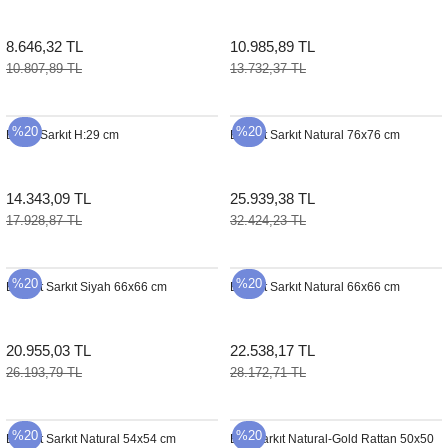
8.646,32 TL
10.985,89 TL
10.807,89 TL
13.732,37 TL
%20
%20
Bullet Sarkıt H:29 cm
Bucket Sarkıt Natural 76x76 cm
14.343,09 TL
25.939,38 TL
17.928,87 TL
32.424,23 TL
%20
%20
Bucket Sarkıt Siyah 66x66 cm
Bucket Sarkıt Natural 66x66 cm
20.955,03 TL
22.538,17 TL
26.193,79 TL
28.172,71 TL
%20
%20
Bucket Sarkıt Natural 54x54 cm
Bell Sarkıt Natural-Gold Rattan 50x50