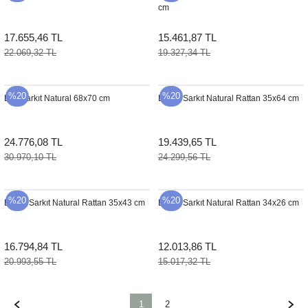
cm
17.655,46 TL
15.461,87 TL
22.069,32 TL
19.327,34 TL
%20
%20
Bell Sarkıt Natural 68x70 cm
Barrel Sarkıt Natural Rattan 35x64 cm
24.776,08 TL
19.439,65 TL
30.970,10 TL
24.299,56 TL
%20
%20
Barrel Sarkıt Natural Rattan 35x43 cm
Barrel Sarkıt Natural Rattan 34x26 cm
16.794,84 TL
12.013,86 TL
20.993,55 TL
15.017,32 TL
1
2