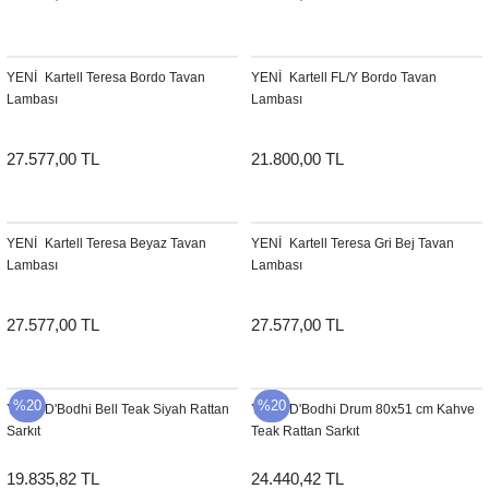
Sehpa
Fener
Sebil
YENI
Kartell Teresa Bordo Tavan
YENI
Kartell FL/Y Bordo Tavan
Tabure
Gazetelik
Lambası
Lambası
TV Sehpası
Küllük
27.577,00 TL
21.800,00 TL
Masa Saati
Mum
YENI
Kartell Teresa Beyaz Tavan
YENI
Kartell Teresa Gri Bej Tavan
Lambası
Lambası
Mumluk
27.577,00 TL
27.577,00 TL
Saksı&Çiçeklik
Şamdan
%20
%20
YENI
D'Bodhi Bell Teak Siyah Rattan
YENI
D'Bodhi Drum 80x51 cm Kahve
Sarkıt
Teak Rattan Sarkıt
Sepet
19.835,82 TL
24.440,42 TL