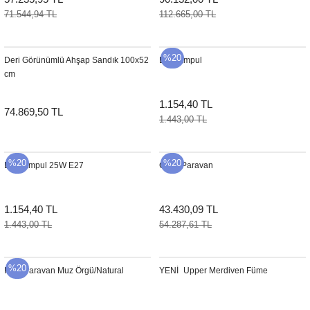
71.544,94 TL
112.665,00 TL
%20
Deri Görünümlü Ahşap Sandık 100x52
Bulb Ampul
cm
1.154,40 TL
74.869,50 TL
1.443,00 TL
%20
%20
Bulb Ampul 25W E27
Coco Paravan
1.154,40 TL
43.430,09 TL
1.443,00 TL
54.287,61 TL
%20
Knut Paravan Muz Örgü/Natural
YENI
Upper Merdiven Füme