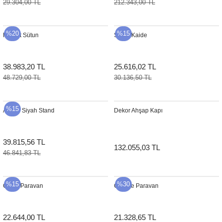
29.304,00 TL
212.343,00 TL
Sehpa
Fener
Sebil
%20
%15
Rupert Sütun
Sütun Kaide
Tabure
Gazetelik
TV Sehpası
Küllük
38.983,20 TL
25.616,02 TL
48.729,00 TL
30.136,50 TL
Masa Saati
%15
Mum
Ahşap Siyah Stand
Dekor Ahşap Kapı
Mumluk
39.815,56 TL
132.055,03 TL
46.841,83 TL
Saksı&Çiçeklik
Şamdan
%15
%30
Camlı Paravan
George Paravan
Sepet
22.644,00 TL
21.328,65 TL