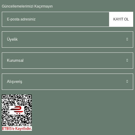
Şömine Aksesuarları
Güncellemelerimizi Kaçırmayın
KAYIT OL
Sütun&Kaide
Vazo
Üyelik
Kurumsal
Alışveriş