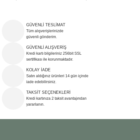
Sehpa
Fener
Sebil
Tabure
Gazetelik
GÜVENLİ TESLİMAT
Tüm alışverişlerinizde
güvenli gönderim.
TV Sehpası
Küllük
GÜVENLİ ALIŞVERİŞ
Kredi kartı bilgileriniz 256bit SSL
Masa Saati
sertifikası ile korunmaktadır.
Mum
KOLAY İADE
Satın aldığınız ürünleri 14 gün içinde
iade edebilirsiniz.
Mumluk
TAKSİT SEÇENEKLERİ
Kredi kartınıza 2 taksit avantajından
Saksı&Çiçeklik
yararlanın.
Şamdan
Sepet