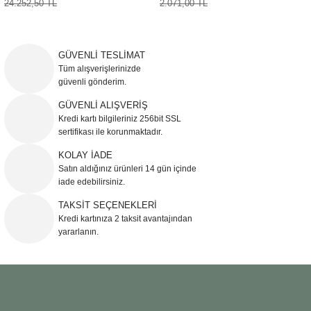
24.252,50 TL
2.071,00 TL
Sehpa
Fener
Sebil
Tabure
Gazetelik
GÜVENLİ TESLİMAT
Tüm alışverişlerinizde
güvenli gönderim.
TV Sehpası
Küllük
GÜVENLİ ALIŞVERİŞ
Kredi kartı bilgileriniz 256bit SSL
Masa Saati
sertifikası ile korunmaktadır.
Mum
KOLAY İADE
Satın aldığınız ürünleri 14 gün içinde
iade edebilirsiniz.
Mumluk
TAKSİT SEÇENEKLERİ
Kredi kartınıza 2 taksit avantajından
Saksı&Çiçeklik
yararlanın.
Şamdan
Sepet