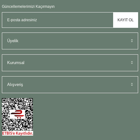
Şömine Aksesuarları
Güncellemelerimizi Kaçırmayın
KAYIT OL
Sütun&Kaide
Vazo
Üyelik
Kurumsal
Alışveriş