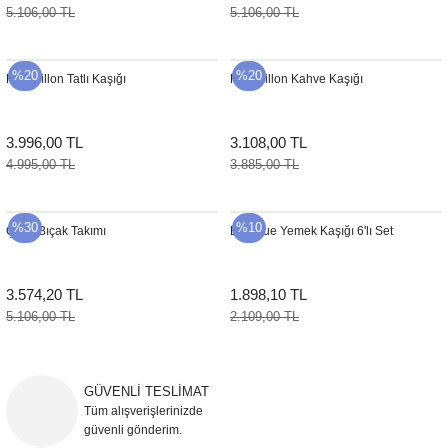
5.106,00 TL
5.106,00 TL
Şömine Aksesuarları
Sütun&Kaide
%20
%20
Roussillon Tatlı Kaşığı
Roussillon Kahve Kaşığı
Vazo
3.996,00 TL
3.108,00 TL
4.995,00 TL
3.885,00 TL
%30
%10
Çatal/Bıçak Takımı
Baroque Yemek Kaşığı 6'lı Set
3.574,20 TL
1.898,10 TL
5.106,00 TL
2.109,00 TL
GÜVENLİ TESLİMAT
Tüm alışverişlerinizde
güvenli gönderim.