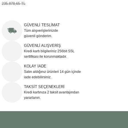
235.878,65 TL
Şömine Aksesuarları
Sütun&Kaide
GÜVENLİ TESLİMAT
Tüm alışverişlerinizde
Vazo
güvenli gönderim.
GÜVENLİ ALIŞVERİŞ
Kredi kartı bilgileriniz 256bit SSL
sertifikası ile korunmaktadır.
KOLAY İADE
Satın aldığınız ürünleri 14 gün içinde
iade edebilirsiniz.
TAKSİT SEÇENEKLERİ
Kredi kartınıza 2 taksit avantajından
yararlanın.