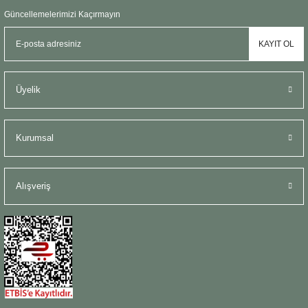
Şömine Aksesuarları
Güncellemelerimizi Kaçırmayın
KAYIT OL
Sütun&Kaide
Vazo
Üyelik
Kurumsal
Alışveriş