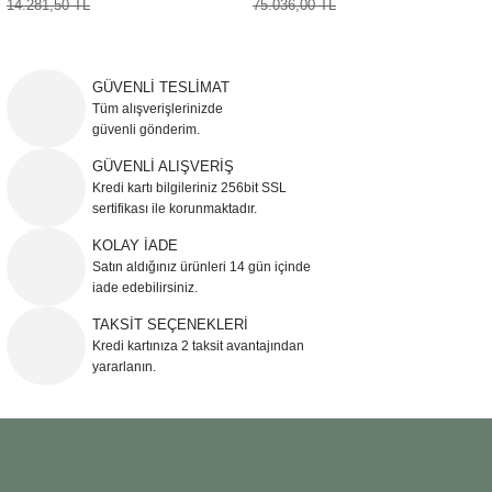
14.281,50 TL
75.036,00 TL
Sehpa
Fener
Sebil
Tabure
Gazetelik
GÜVENLİ TESLİMAT
Tüm alışverişlerinizde
güvenli gönderim.
TV Sehpası
Küllük
GÜVENLİ ALIŞVERİŞ
Kredi kartı bilgileriniz 256bit SSL
Masa Saati
sertifikası ile korunmaktadır.
Mum
KOLAY İADE
Satın aldığınız ürünleri 14 gün içinde
iade edebilirsiniz.
Mumluk
TAKSİT SEÇENEKLERİ
Kredi kartınıza 2 taksit avantajından
Saksı&Çiçeklik
yararlanın.
Şamdan
Sepet