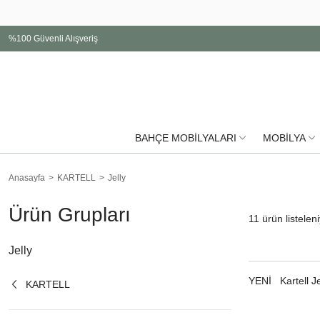
%100 Güvenli Alışveriş
BAHÇE MOBİLYALARI
MOBİLYA
Anasayfa
KARTELL
Jelly
Ürün Grupları
11
ürün listelen
Jelly
YENI
Kartell 
KARTELL