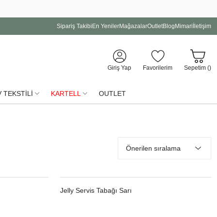
Sipariş Takibi
En Yeniler
Mağazalar
Outlet
Blog
Mimari
İletişim
Giriş Yap
Favorilerim
Sepetim (
)
 TEKSTİLİ
KARTELL
OUTLET
Jelly Servis Tabağı Sarı