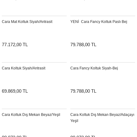
Sehpa
Fener
Sebil
Cara Mat Koltuk Siyah/Antrasit
YENI
Cara Fancy Koltuk Paslı Bej
Tabure
Gazetelik
TV Sehpası
Küllük
77.172,00 TL
79.788,00 TL
Masa Saati
Mum
Cara Koltuk Siyah/Antrasit
Cara Fancy Koltuk Siyah-Bej
Mumluk
69.869,00 TL
79.788,00 TL
Saksı&Çiçeklik
Şamdan
Cara Koltuk Dış Mekan Beyaz/Yeşil
Cara Koltuk Dış Mekan Beyaz/Adaçayı
Yeşil
Sepet