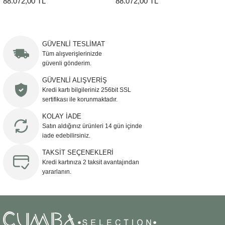
88.072,00 TL
88.072,00 TL
Şömine Aksesuarları
Sütun&Kaide
GÜVENLİ TESLİMAT
Tüm alışverişlerinizde
Vazo
güvenli gönderim.
GÜVENLİ ALIŞVERİŞ
Kredi kartı bilgileriniz 256bit SSL
sertifikası ile korunmaktadır.
KOLAY İADE
Satın aldığınız ürünleri 14 gün içinde
iade edebilirsiniz.
TAKSİT SEÇENEKLERİ
Kredi kartınıza 2 taksit avantajından
yararlanın.