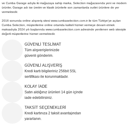
ve Cumba Garage adıyla iki mağazaya sahip marka, Selection mağazasında yeni ve modern
Şömine Aksesuarları
ürünler, Garage adı ise üretim ve klasik ürünlerle son zamanlarda outlet ürünlere de yer
vermektedir.
Sütun&Kaide
2016 sonunda online alışveriş sitesi
www.cumbaselection.com.tr
ile tüm Türkiye'ye açılan
Cumba Selection, müşterilerine online ortamda kaliteli hizmet vermeye devam etmek
maksadıyla 2024 yılı başlarında
www.cumbaselection.com
adresinde yenilenen web sitesiyle
Vazo
değerli müşterilerine hizmet vermektedir.
GÜVENLİ TESLİMAT
Tüm alışverişlerinizde
güvenli gönderim.
GÜVENLİ ALIŞVERİŞ
Kredi kartı bilgileriniz 256bit SSL
sertifikası ile korunmaktadır.
KOLAY İADE
Satın aldığınız ürünleri 14 gün içinde
iade edebilirsiniz.
TAKSİT SEÇENEKLERİ
Kredi kartınıza 2 taksit avantajından
yararlanın.