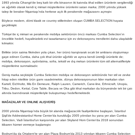
1993 yılında Cihangir’de beş katlı bir ofis binasının iki katında ithal edilen ürünlerin sergilendiği
Sehpa
Fener
Sebil
ve ağırlıklı olarak kendi iç mimari müşterilerine ürünlerini satan marka; 2000 yılında yüksek
talep ile beraber Nişantaşı’nda herkese açık ilk perakende mağazasını açmıştır.
Böylece modern, dömi klasik ve country stillerinden oluşan CUMBA SELECTION hayata
Tabure
Gazetelik
geçirilmiştir.
Türkiye'de iç mimari ve perakende mobilya sektörünün öncü markası Cumba Selection’ın
TV Sehpası
Küllük
öncelikle hedefi, hayalinizdeki evi tasarlamanız için ev dekorasyonu trendlerini daha ulaşılabilir
kılmaktır.
Masa Saati
Birlikte ürün satma fikrinden yola çıkan, her ürünü karıştırarak sıcak bir ambians oluşturmayı
gaye edinen Cumba, daha çok ithal ürünler ağırlıklı ve ayrıca kendi ürettiği ürünlerle de;
mobilya, dekorasyon, aydınlatma, sofra, tekstil ve dış mekan ürünlerini tüm stil alternatifleriyle
müşterilerine sunmaktadır.
Mum
Geniş marka seçkisiyle Cumba Selection mobilya ve dekorasyon sektöründe her stil ve zevke
hitap eden nitelikte ürün gamı vaadetmekte, dünya dekorasyonunun lider markaları olan
Mumluk
Kartell, Eichholtz, Mis En Demeure, Ralph Lauren, Camerich, Cane-line, Ethnicraft, Unopiu,
Tribu, Dedon, Kettal, Cote Table, Becara ve Oka gibi ithal markaları da bünyesinde tek bir çatı
altında barındırarak müşterileriyle buluşturmayı hedeflemektedir.
Saksı&Çiçeklik
MAĞAZALAR VE ONLINE ALIŞVERİŞ
Şamdan
2000 yılında Nişantaşı’nda büyük bir alanda mağazacılık faaliyetlerine başlayan, İstanbul
Şişli’de Addresistanbul Home Center’da kurulduğu 2005 yılından bu yana yer alan Cumba
Selection, Vadi İstanbul’un karşısında yer alan Skyland Hom Center’da 2018 sonundan
itibaren hizmet vermeye başlamıştır.
Sepet
Bodrum’da da Ortakent’te yer alan Plaza Bodrum’da 2013 yılından itibaren Cumba Selection