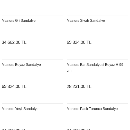
Sehpa
Fener
Sebil
Masters Gri Sandalye
Masters Siyah Sandalye
Tabure
Gazetelik
TV Sehpası
Küllük
34.662,00 TL
69.324,00 TL
Masa Saati
Mum
Masters Beyaz Sandalye
Masters Bar Sandalyesi Beyaz H:99
cm
Mumluk
69.324,00 TL
28.231,00 TL
Saksı&Çiçeklik
Şamdan
Masters Yeşil Sandalye
Masters Paslı Turuncu Sandalye
Sepet