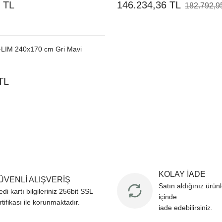
 TL
146.234,36 TL
182.792,9
K-LIM 240x170 cm Gri Mavi
TL
KOLAY İADE
ÜVENLİ ALIŞVERİŞ
Satın aldığınız ürün
edi kartı bilgileriniz 256bit SSL
içinde
rtifikası ile korunmaktadır.
iade edebilirsiniz.