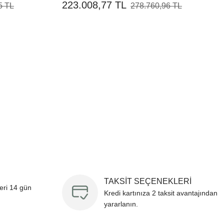
223.008,77 TL
5 TL
278.760,96 TL
TAKSİT SEÇENEKLERİ
leri 14 gün
Kredi kartınıza 2 taksit avantajından
yararlanın.