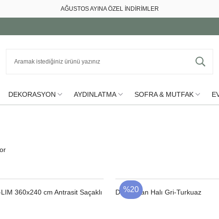
AĞUSTOS AYINA ÖZEL İNDİRİMLER
DEKORASYON
AYDINLATMA
SOFRA & MUTFAK
EV
or
%20
-LIM 360x240 cm Antrasit Saçaklı
Dış Mekan Halı Gri-Turkuaz