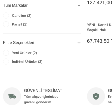
127.421,00
Tüm Markalar
Caneline (2)
Kartell (2)
YENI
Kartell 
Saçaklı Halı
67.743,50 
Filtre Seçenekleri
Yeni Ürünler (2)
İndirimli Ürünler (2)
GÜVENLİ TESLİMAT
G
Tüm alışverişlerinizde
Kr
güvenli gönderim.
se