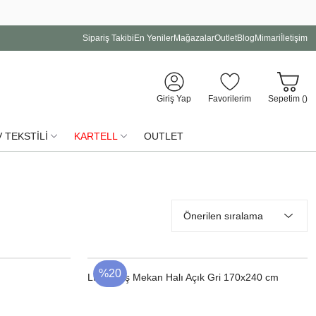
Sipariş Takibi
En Yeniler
Mağazalar
Outlet
Blog
Mimari
İletişim
Giriş Yap
Favorilerim
Sepetim (
)
 TEKSTİLİ
KARTELL
OUTLET
%20
Lınes Dış Mekan Halı Açık Gri 170x240 cm