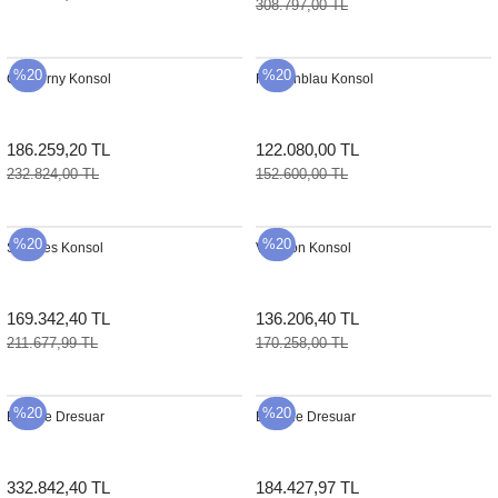
308.797,00 TL
Sehpa
Fener
Sebil
%20
%20
Cheverny Konsol
Fontainblau Konsol
Tabure
Gazetelik
TV Sehpası
Küllük
186.259,20 TL
122.080,00 TL
232.824,00 TL
152.600,00 TL
Masa Saati
%20
%20
Mum
Sorgues Konsol
Velleron Konsol
Mumluk
169.342,40 TL
136.206,40 TL
211.677,99 TL
170.258,00 TL
Saksı&Çiçeklik
Şamdan
%20
%20
Bastide Dresuar
Brienne Dresuar
Sepet
332.842,40 TL
184.427,97 TL