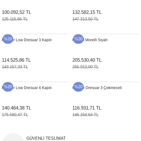
100.092,52 TL
132.582,15 TL
125.115,65 TL
147.313,50 TL
%20
%20
Hopper Low Dresuar 3 Kapılı
Konsol Morelli Sıyah
114.525,86 TL
205.530,40 TL
143.157,33 TL
256.913,00 TL
%20
%20
Hopper Low Dresuar 4 Kapılı
Outline Dresuar 3 Çekmeceli
140.464,38 TL
116.931,71 TL
175.580,47 TL
146.164,64 TL
GÜVENLİ TESLİMAT