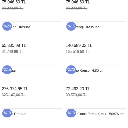
75.046,50 TL
75.046,50 TL
88.290,00 TL
88.290,00 TL
%20
%15
Rousillon Dresuar
Kahverengi Dressuar
65.399,98 TL
140.689,02 TL
81.749,98 TL
165.516,50 TL
%15
%20
Dressuar
Sologne Konsol H:85 cm
276.374,95 TL
72.463,20 TL
325.147,00 TL
90.579,00 TL
%10
%10
Charlie Dresuar
Konsol Camlı Parlak Çelik 150x76 cm