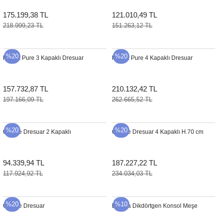
175.199,38 TL
121.010,49 TL
218.999,23 TL
151.263,12 TL
%20
%20
Karma Pure 3 Kapaklı Dresuar
Karma Pure 4 Kapaklı Dresuar
157.732,87 TL
210.132,42 TL
197.166,09 TL
262.665,52 TL
%20
%20
Outline Dresuar 2 Kapaklı
Outline Dresuar 4 Kapaklı H.70 cm
94.339,94 TL
187.227,22 TL
117.924,92 TL
234.034,03 TL
%20
%10
Outline Dresuar
Becara Dikdörtgen Konsol Meşe