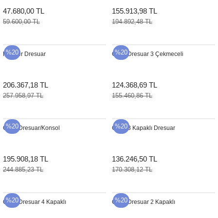
47.680,00 TL
155.913,98 TL
59.600,00 TL
194.892,48 TL
%20
%20
Hopper Dresuar
Coco Dresuar 3 Çekmeceli
206.367,18 TL
124.368,69 TL
257.958,97 TL
155.460,86 TL
%20
%20
Coco Dresuar/Konsol
Coco 3 Kapaklı Dresuar
195.908,18 TL
136.246,50 TL
244.885,23 TL
170.308,12 TL
%20
%20
Coco Dresuar 4 Kapaklı
Coco Dresuar 2 Kapaklı