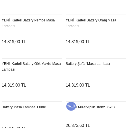
Sehpa
Fener
Sebil
YENI
Kartell Battery Pembe Masa
YENI
Kartell Battery Oranj Masa
Tabure
Gazetelik
Lambası
Lambası
TV Sehpası
Küllük
14.319,00 TL
14.319,00 TL
Masa Saati
Mum
YENI
Kartell Battery Gök Mavisi Masa
Battery Şeffaf Masa Lambası
Lambası
Mumluk
14.319,00 TL
14.319,00 TL
Saksı&Çiçeklik
Şamdan
%10
Battery Masa Lambası Füme
Unopiu Mızar Aplik Bronz 36x37
Sepet
26.373,60 TL