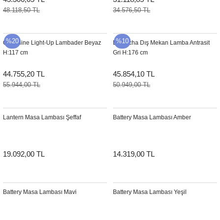
48.118,50 TL
34.576,50 TL
%20
%10
Cane-line Light-Up Lambader Beyaz
Le Pacha Dış Mekan Lamba Antrasit
H:117 cm
Gri H:176 cm
44.755,20 TL
45.854,10 TL
55.944,00 TL
50.949,00 TL
Lantern Masa Lambası Şeffaf
Battery Masa Lambası Amber
19.092,00 TL
14.319,00 TL
Battery Masa Lambası Mavi
Battery Masa Lambası Yeşil