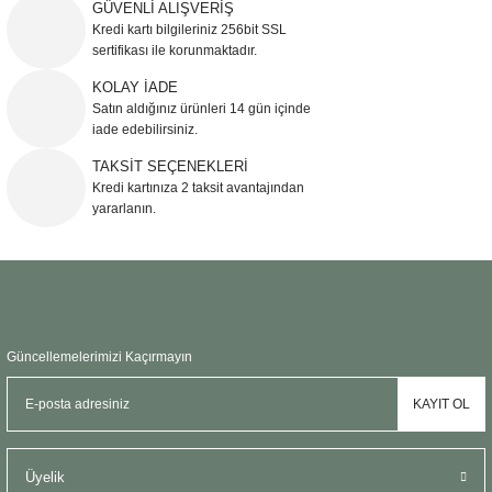
GÜVENLİ ALIŞVERİŞ
Şömine Aksesuarları
Kredi kartı bilgileriniz 256bit SSL
sertifikası ile korunmaktadır.
Sütun&Kaide
KOLAY İADE
Satın aldığınız ürünleri 14 gün içinde
Vazo
iade edebilirsiniz.
TAKSİT SEÇENEKLERİ
Kredi kartınıza 2 taksit avantajından
yararlanın.
Güncellemelerimizi Kaçırmayın
KAYIT OL
Üyelik