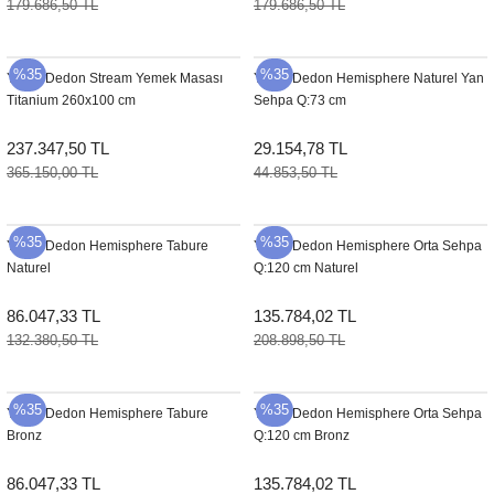
179.686,50 TL
179.686,50 TL
Sehpa
Fener
Sebil
%35
%35
YENI
Dedon Stream Yemek Masası
YENI
Dedon Hemisphere Naturel Yan
Tabure
Gazetelik
Titanium 260x100 cm
Sehpa Q:73 cm
TV Sehpası
Küllük
237.347,50 TL
29.154,78 TL
365.150,00 TL
44.853,50 TL
Masa Saati
%35
%35
Mum
YENI
Dedon Hemisphere Tabure
YENI
Dedon Hemisphere Orta Sehpa
Naturel
Q:120 cm Naturel
Mumluk
86.047,33 TL
135.784,02 TL
132.380,50 TL
208.898,50 TL
Saksı&Çiçeklik
Şamdan
%35
%35
YENI
Dedon Hemisphere Tabure
YENI
Dedon Hemisphere Orta Sehpa
Bronz
Q:120 cm Bronz
Sepet
86.047,33 TL
135.784,02 TL