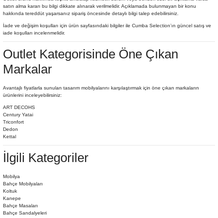
satın alma kararı bu bilgi dikkate alınarak verilmelidir. Açıklamada bulunmayan bir konu
hakkında tereddüt yaşarsanız sipariş öncesinde detaylı bilgi talep edebilirsiniz.
İade ve değişim koşulları için ürün sayfasındaki bilgiler ile Cumba Selection’ın güncel satış ve
iade koşulları incelenmelidir.
Outlet Kategorisinde Öne Çıkan
Markalar
Avantajlı fiyatlarla sunulan tasarım mobilyalarını karşılaştırmak için öne çıkan markaların
ürünlerini inceleyebilirsiniz:
ART DECOHS
Century Yatai
Triconfort
Dedon
Kettal
İlgili Kategoriler
Mobilya
Bahçe Mobilyaları
Koltuk
Kanepe
Bahçe Masaları
Bahçe Sandalyeleri