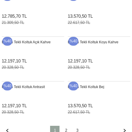
12.785,70 TL
13.570,50 TL
21.309,50 TL
22.617,50 TL
%40
%40
Brooks Tekli Koltuk Açık Kahve
Brooks Tekli Koltuk Koyu Kahve
12.197,10 TL
12.197,10 TL
20.328,50 TL
20.328,50 TL
%40
%40
Brooks Tekli Koltuk Antrasit
Brooks Tekli Koltuk Bej
12.197,10 TL
13.570,50 TL
20.328,50 TL
22.617,50 TL
1
2
3