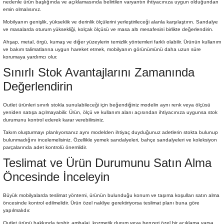
nedenle ürün başlığında ve açıklamasında belirtilen varyantın ihtiyacınıza uygun olduğundan
emin olmalısınız.
Mobilyanın genişlik, yükseklik ve derinlik ölçülerini yerleştirileceği alanla karşılaştırın. Sandalye
ve masalarda oturum yüksekliği, kolçak ölçüsü ve masa altı mesafesini birlikte değerlendirin.
Ahşap, metal, örgü, kumaş ve diğer yüzeylerin temizlik yöntemleri farklı olabilir. Ürünün kullanım
ve bakım talimatlarına uygun hareket etmek, mobilyanın görünümünü daha uzun süre
korumaya yardımcı olur.
Sınırlı Stok Avantajlarını Zamanında
Değerlendirin
Outlet ürünleri sınırlı stokla sunulabileceği için beğendiğiniz modelin aynı renk veya ölçüsü
yeniden satışa açılmayabilir. Ürün, ölçü ve kullanım alanı açısından ihtiyacınıza uygunsa stok
durumunu kontrol ederek karar verebilirsiniz.
Takım oluşturmayı planlıyorsanız aynı modelden ihtiyaç duyduğunuz adetlerin stokta bulunup
bulunmadığını incelemelisiniz. Özellikle yemek sandalyeleri, bahçe sandalyeleri ve koleksiyon
parçalarında adet kontrolü önemlidir.
Teslimat ve Ürün Durumunu Satın Alma
Öncesinde İnceleyin
Büyük mobilyalarda teslimat yöntemi, ürünün bulunduğu konum ve taşıma koşulları satın alma
öncesinde kontrol edilmelidir. Ürün özel nakliye gerektiriyorsa teslimat planı buna göre
yapılmalıdır.
Outlet ürünü hakkında teşhir, ambalaj, kozmetik durum veya benzeri özel bir açıklama varsa