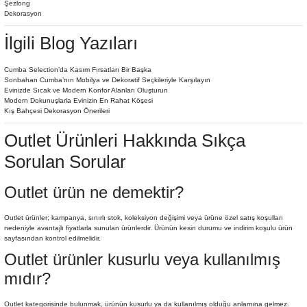
Şezlong
Dekorasyon
İlgili Blog Yazıları
Cumba Selection’da Kasım Fırsatları Bir Başka
Sonbaharı Cumba’nın Mobilya ve Dekoratif Seçkileriyle Karşılayın
Evinizde Sıcak ve Modern Konfor Alanları Oluşturun
Modern Dokunuşlarla Evinizin En Rahat Köşesi
Kış Bahçesi Dekorasyon Önerileri
Outlet Ürünleri Hakkında Sıkça
Sorulan Sorular
Outlet ürün ne demektir?
Outlet ürünler; kampanya, sınırlı stok, koleksiyon değişimi veya ürüne özel satış koşulları
nedeniyle avantajlı fiyatlarla sunulan ürünlerdir. Ürünün kesin durumu ve indirim koşulu ürün
sayfasından kontrol edilmelidir.
Outlet ürünler kusurlu veya kullanılmış
mıdır?
Outlet kategorisinde bulunmak, ürünün kusurlu ya da kullanılmış olduğu anlamına gelmez.