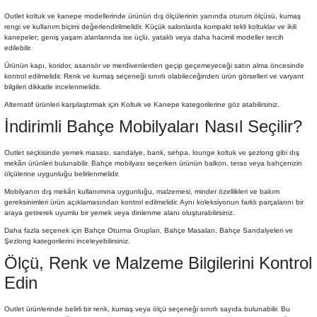
Outlet koltuk ve kanepe modellerinde ürünün dış ölçülerinin yanında oturum ölçüsü, kumaş
rengi ve kullanım biçimi değerlendirilmelidir. Küçük salonlarda kompakt tekli koltuklar ve ikili
kanepeler; geniş yaşam alanlarında ise üçlü, yataklı veya daha hacimli modeller tercih
edilebilir.
Ürünün kapı, koridor, asansör ve merdivenlerden geçip geçemeyeceği satın alma öncesinde
kontrol edilmelidir. Renk ve kumaş seçeneği sınırlı olabileceğinden ürün görselleri ve varyant
bilgileri dikkatle incelenmelidir.
Alternatif ürünleri karşılaştırmak için
Koltuk
ve
Kanepe
kategorilerine göz atabilirsiniz.
İndirimli Bahçe Mobilyaları Nasıl Seçilir?
Outlet seçkisinde yemek masası, sandalye, bank, sehpa, lounge koltuk ve şezlong gibi dış
mekân ürünleri bulunabilir. Bahçe mobilyası seçerken ürünün balkon, teras veya bahçenizin
ölçülerine uygunluğu belirlenmelidir.
Mobilyanın dış mekân kullanımına uygunluğu, malzemesi, minder özellikleri ve bakım
gereksinimleri ürün açıklamasından kontrol edilmelidir. Aynı koleksiyonun farklı parçalarını bir
araya getirerek uyumlu bir yemek veya dinlenme alanı oluşturabilirsiniz.
Daha fazla seçenek için
Bahçe Oturma Grupları
,
Bahçe Masaları
,
Bahçe Sandalyeleri
ve
Şezlong
kategorilerini inceleyebilirsiniz.
Ölçü, Renk ve Malzeme Bilgilerini Kontrol
Edin
Outlet ürünlerinde belirli bir renk, kumaş veya ölçü seçeneği sınırlı sayıda bulunabilir. Bu