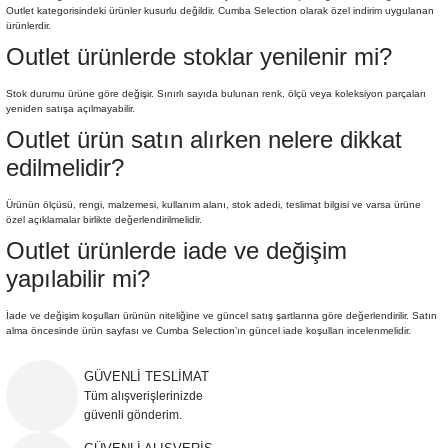
Outlet kategorisindeki ürünler kusurlu değildir. Cumba Selection olarak özel indirim uygulanan
ürünlerdir.
Outlet ürünlerde stoklar yenilenir mi?
Stok durumu ürüne göre değişir. Sınırlı sayıda bulunan renk, ölçü veya koleksiyon parçaları
yeniden satışa açılmayabilir.
Outlet ürün satın alırken nelere dikkat
edilmelidir?
Ürünün ölçüsü, rengi, malzemesi, kullanım alanı, stok adedi, teslimat bilgisi ve varsa ürüne
özel açıklamalar birlikte değerlendirilmelidir.
Outlet ürünlerde iade ve değişim
yapılabilir mi?
İade ve değişim koşulları ürünün niteliğine ve güncel satış şartlarına göre değerlendirilir. Satın
alma öncesinde ürün sayfası ve Cumba Selection’ın güncel iade koşulları incelenmelidir.
GÜVENLİ TESLİMAT
Tüm alışverişlerinizde
güvenli gönderim.