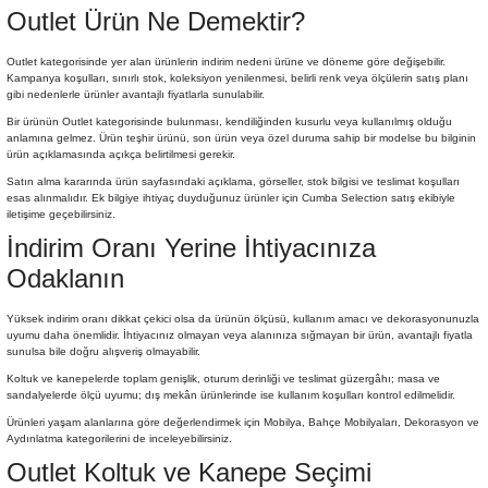
Outlet Ürün Ne Demektir?
Outlet kategorisinde yer alan ürünlerin indirim nedeni ürüne ve döneme göre değişebilir.
Kampanya koşulları, sınırlı stok, koleksiyon yenilenmesi, belirli renk veya ölçülerin satış planı
gibi nedenlerle ürünler avantajlı fiyatlarla sunulabilir.
Bir ürünün Outlet kategorisinde bulunması, kendiliğinden kusurlu veya kullanılmış olduğu
anlamına gelmez. Ürün teşhir ürünü, son ürün veya özel duruma sahip bir modelse bu bilginin
ürün açıklamasında açıkça belirtilmesi gerekir.
Satın alma kararında ürün sayfasındaki açıklama, görseller, stok bilgisi ve teslimat koşulları
esas alınmalıdır. Ek bilgiye ihtiyaç duyduğunuz ürünler için Cumba Selection satış ekibiyle
iletişime geçebilirsiniz.
İndirim Oranı Yerine İhtiyacınıza
Odaklanın
Yüksek indirim oranı dikkat çekici olsa da ürünün ölçüsü, kullanım amacı ve dekorasyonunuzla
uyumu daha önemlidir. İhtiyacınız olmayan veya alanınıza sığmayan bir ürün, avantajlı fiyatla
sunulsa bile doğru alışveriş olmayabilir.
Koltuk ve kanepelerde toplam genişlik, oturum derinliği ve teslimat güzergâhı; masa ve
sandalyelerde ölçü uyumu; dış mekân ürünlerinde ise kullanım koşulları kontrol edilmelidir.
Ürünleri yaşam alanlarına göre değerlendirmek için
Mobilya
,
Bahçe Mobilyaları
,
Dekorasyon
ve
Aydınlatma
kategorilerini de inceleyebilirsiniz.
Outlet Koltuk ve Kanepe Seçimi