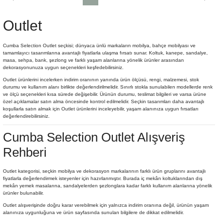
Outlet
Cumba Selection Outlet seçkisi; dünyaca ünlü markaların mobilya, bahçe mobilyası ve
tamamlayıcı tasarımlarına avantajlı fiyatlarla ulaşma fırsatı sunar. Koltuk, kanepe, sandalye,
masa, sehpa, bank, şezlong ve farklı yaşam alanlarına yönelik ürünler arasından
dekorasyonunuza uygun seçenekleri keşfedebilirsiniz.
Outlet ürünlerini incelerken indirim oranının yanında ürün ölçüsü, rengi, malzemesi, stok
durumu ve kullanım alanı birlikte değerlendirilmelidir. Sınırlı stokla sunulabilen modellerde renk
ve ölçü seçenekleri kısa sürede değişebilir. Ürünün durumu, teslimat bilgileri ve varsa ürüne
özel açıklamalar satın alma öncesinde kontrol edilmelidir. Seçkin tasarımları daha avantajlı
koşullarla satın almak için Outlet ürünlerini inceleyebilir, yaşam alanınıza uygun fırsatları
değerlendirebilirsiniz.
Cumba Selection Outlet Alışveriş
Rehberi
Outlet kategorisi, seçkin mobilya ve dekorasyon markalarının farklı ürün gruplarını avantajlı
fiyatlarla değerlendirmek isteyenler için hazırlanmıştır. Burada iç mekân koltuklarından dış
mekân yemek masalarına, sandalyelerden şezlonglara kadar farklı kullanım alanlarına yönelik
ürünler bulunabilir.
Outlet alışverişinde doğru karar verebilmek için yalnızca indirim oranına değil, ürünün yaşam
alanınıza uygunluğuna ve ürün sayfasında sunulan bilgilere de dikkat edilmelidir.