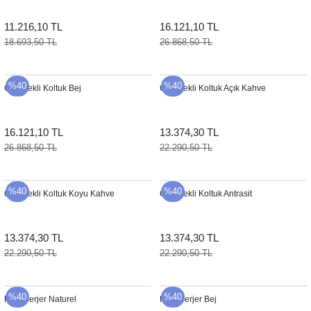
11.216,10 TL
16.121,10 TL
18.693,50 TL
26.868,50 TL
%40
%40
Clint Tekli Koltuk Bej
Clint Tekli Koltuk Açık Kahve
16.121,10 TL
13.374,30 TL
26.868,50 TL
22.290,50 TL
%40
%40
Clint Tekli Koltuk Koyu Kahve
Clint Tekli Koltuk Antrasit
13.374,30 TL
13.374,30 TL
22.290,50 TL
22.290,50 TL
%40
%40
Kent Berjer Naturel
Kent Berjer Bej