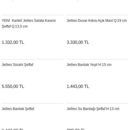
Sehpa
Fener
Sebil
YENI
Kartell Jellies Salata Kasesi
Jellies Duvar Askısı Açık Mavi Q:19 cm
Tabure
Gazetelik
Şeffaf Q:13,5 cm
TV Sehpası
Küllük
1.332,00 TL
3.330,00 TL
Masa Saati
Mum
Jellies Sürahi Şeffaf
Jellies Bardak Yeşil H:15 cm
Mumluk
5.550,00 TL
1.443,00 TL
Saksı&Çiçeklik
Şamdan
Jellies Bardak Şeffaf
Jellies Su Bardağı Şeffaf H:13 cm
Sepet