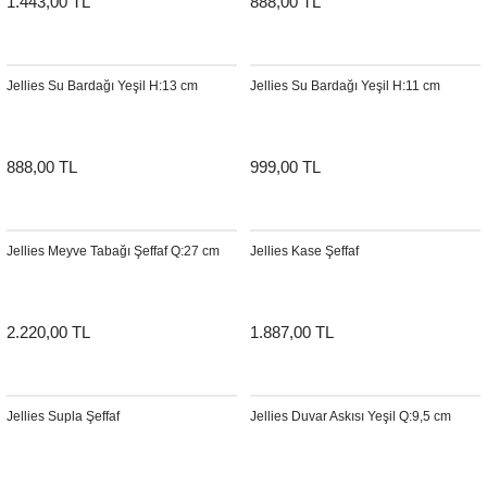
1.443,00 TL
888,00 TL
Şömine Aksesuarları
Sütun&Kaide
Jellies Su Bardağı Yeşil H:13 cm
Jellies Su Bardağı Yeşil H:11 cm
Vazo
888,00 TL
999,00 TL
Jellies Meyve Tabağı Şeffaf Q:27 cm
Jellies Kase Şeffaf
2.220,00 TL
1.887,00 TL
Jellies Supla Şeffaf
Jellies Duvar Askısı Yeşil Q:9,5 cm