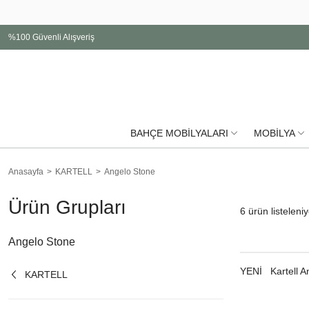
%100 Güvenli Alışveriş
BAHÇE MOBİLYALARI
MOBİLYA
Anasayfa
KARTELL
Angelo Stone
Ürün Grupları
6
ürün listeleniy
Angelo Stone
YENI
Kartell 
KARTELL