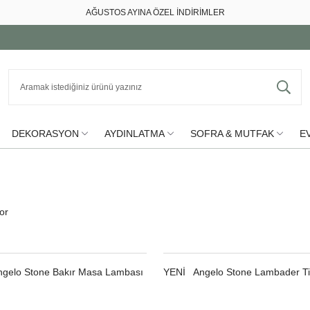
AĞUSTOS AYINA ÖZEL İNDİRİMLER
DEKORASYON
AYDINLATMA
SOFRA & MUTFAK
EV
or
Angelo Stone Bakır Masa Lambası
YENI
Angelo Stone Lambader T