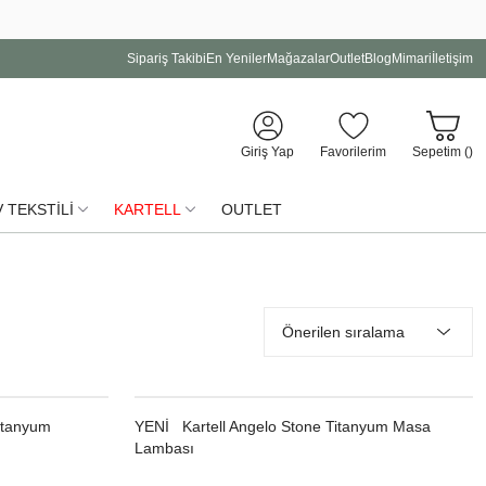
Sipariş Takibi
En Yeniler
Mağazalar
Outlet
Blog
Mimari
İletişim
Giriş Yap
Favorilerim
Sepetim (
)
 TEKSTİLİ
KARTELL
OUTLET
itanyum
YENI
Kartell Angelo Stone Titanyum Masa
Lambası