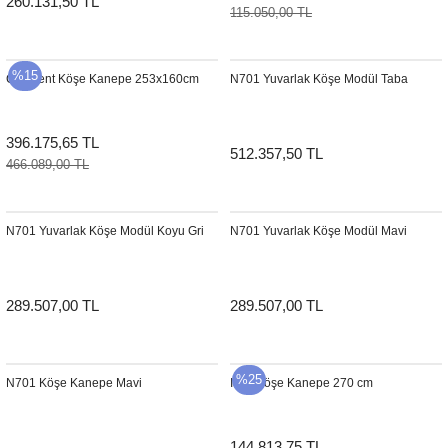
260.131,50 TL
115.050,00 TL
Şömine Aksesuarları
Sütun&Kaide
%15
Crescent Köşe Kanepe 253x160cm
N701 Yuvarlak Köşe Modül Taba
Vazo
396.175,65 TL
512.357,50 TL
466.089,00 TL
N701 Yuvarlak Köşe Modül Koyu Gri
N701 Yuvarlak Köşe Modül Mavi
289.507,00 TL
289.507,00 TL
%25
N701 Köşe Kanepe Mavi
Icon Köşe Kanepe 270 cm
144.813,75 TL