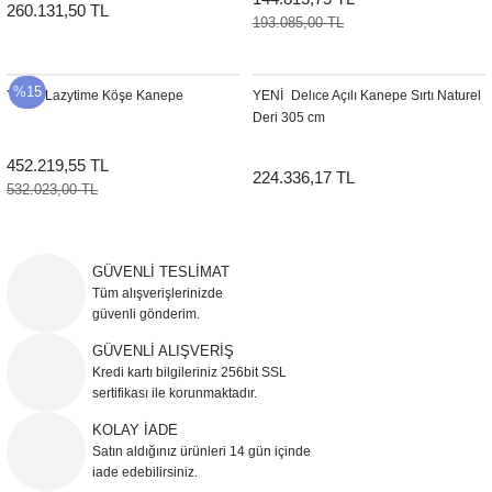
260.131,50 TL
193.085,00 TL
%15
YENI
Lazytime Köşe Kanepe
YENI
Delıce Açılı Kanepe Sırtı Naturel
Deri 305 cm
452.219,55 TL
224.336,17 TL
532.023,00 TL
GÜVENLİ TESLİMAT
Tüm alışverişlerinizde
güvenli gönderim.
GÜVENLİ ALIŞVERİŞ
Kredi kartı bilgileriniz 256bit SSL
sertifikası ile korunmaktadır.
KOLAY İADE
Satın aldığınız ürünleri 14 gün içinde
iade edebilirsiniz.