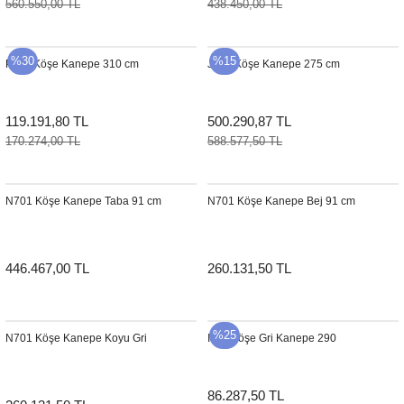
560.550,00 TL
438.450,00 TL
Sehpa
Fener
Sebil
%30
%15
Puflu Köşe Kanepe 310 cm
Jane Köşe Kanepe 275 cm
Tabure
Gazetelik
TV Sehpası
Küllük
119.191,80 TL
500.290,87 TL
170.274,00 TL
588.577,50 TL
Masa Saati
Mum
N701 Köşe Kanepe Taba 91 cm
N701 Köşe Kanepe Bej 91 cm
Mumluk
446.467,00 TL
260.131,50 TL
Saksı&Çiçeklik
Şamdan
%25
N701 Köşe Kanepe Koyu Gri
Icon Köşe Gri Kanepe 290
Sepet
86.287,50 TL