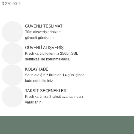
3.270,00 TL
Şömine Aksesuarları
Sütun&Kaide
GÜVENLİ TESLİMAT
Tüm alışverişlerinizde
Vazo
güvenli gönderim.
GÜVENLİ ALIŞVERİŞ
Kredi kartı bilgileriniz 256bit SSL
sertifikası ile korunmaktadır.
KOLAY İADE
Satın aldığınız ürünleri 14 gün içinde
iade edebilirsiniz.
TAKSİT SEÇENEKLERİ
Kredi kartınıza 2 taksit avantajından
yararlanın.