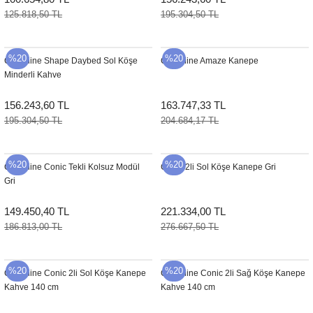
125.818,50 TL
195.304,50 TL
%20
%20
Cane-line Shape Daybed Sol Köşe
Cane-line Amaze Kanepe
Minderli Kahve
156.243,60 TL
163.747,33 TL
195.304,50 TL
204.684,17 TL
%20
%20
Cane-line Conic Tekli Kolsuz Modül
Conic 2li Sol Köşe Kanepe Gri
Gri
149.450,40 TL
221.334,00 TL
186.813,00 TL
276.667,50 TL
%20
%20
Cane-line Conic 2li Sol Köşe Kanepe
Cane-line Conic 2li Sağ Köşe Kanepe
Kahve 140 cm
Kahve 140 cm