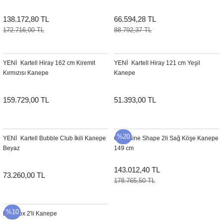
138.172,80 TL
66.594,28 TL
172.716,00 TL
88.792,37 TL
YENI
Kartell Hiray 162 cm Kiremit
YENI
Kartell Hiray 121 cm Yeşil
Kırmızısı Kanepe
Kanepe
159.729,00 TL
51.393,00 TL
%20
YENI
Kartell Bubble Club İkili Kanepe
Cane-line Shape 2li Sağ Köşe Kanepe
Beyaz
149 cm
143.012,40 TL
73.260,00 TL
178.765,50 TL
%10
Equinox 2'li Kanepe