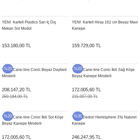
Sehpa
Fener
Sebil
YENI
Kartell Plastics Sarı İç Dış
YENI
Kartell Hiray 162 cm Beyaz Mavi
Tabure
Gazetelik
Mekan Sol Modül
Kanepe
TV Sehpası
Küllük
153.180,00 TL
159.729,00 TL
Masa Saati
%20
%20
Mum
YENI
Cane-line Conic Beyaz Daybed
YENI
Cane-line Conic İkili Sağ Köşe
Minderli
Beyaz Kanepe Minderli
Mumluk
208.147,20 TL
172.005,60 TL
260.184,00 TL
215.007,00 TL
Saksı&Çiçeklik
Şamdan
%20
%35
YENI
Cane-line Conic İkili Sol Köşe
YENI
Dedon Hemisphere 3'lü Naturel
Beyaz Kanepe Minderli
Kanepe
Sepet
172.005,60 TL
246.247,95 TL