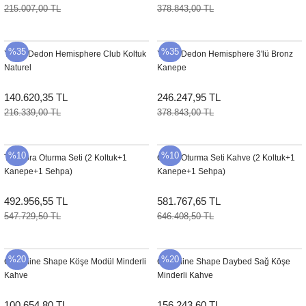
215.007,00 TL
378.843,00 TL
Şömine Aksesuarları
Sütun&Kaide
%35
%35
YENI
Dedon Hemisphere Club Koltuk
YENI
Dedon Hemisphere 3'lü Bronz
Naturel
Kanepe
Vazo
140.620,35 TL
246.247,95 TL
216.339,00 TL
378.843,00 TL
%10
%10
Tambora Oturma Seti (2 Koltuk+1
Oliver Oturma Seti Kahve (2 Koltuk+1
Kanepe+1 Sehpa)
Kanepe+1 Sehpa)
492.956,55 TL
581.767,65 TL
547.729,50 TL
646.408,50 TL
%20
%20
Cane-line Shape Köşe Modül Minderli
Cane-line Shape Daybed Sağ Köşe
Kahve
Minderli Kahve
100.654,80 TL
156.243,60 TL