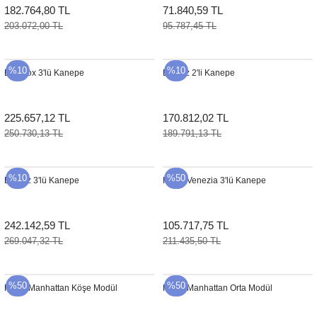
182.764,80 TL
71.840,59 TL
203.072,00 TL
95.787,45 TL
%10
%10
Equinox 3'lü Kanepe
Biarritz 2'li Kanepe
225.657,12 TL
170.812,02 TL
250.730,13 TL
189.791,13 TL
%10
%50
Biarritz 3'lü Kanepe
Kettal Venezia 3'lü Kanepe
242.142,59 TL
105.717,75 TL
269.047,32 TL
211.435,50 TL
%50
%50
Kettal Manhattan Köşe Modül
Kettal Manhattan Orta Modül