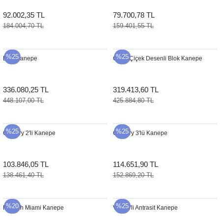
92.002,35 TL
79.700,78 TL
184.004,70 TL
159.401,55 TL
%25
%25
Blok Kanepe
Örme Çiçek Desenli Blok Kanepe
336.080,25 TL
319.413,60 TL
448.107,00 TL
425.884,80 TL
%25
%25
Century 2'li Kanepe
Century 3'lü Kanepe
103.846,05 TL
114.651,90 TL
138.461,40 TL
152.869,20 TL
%20
%25
Rausch Miami Kanepe
Vera 2'li Antrasit Kanepe