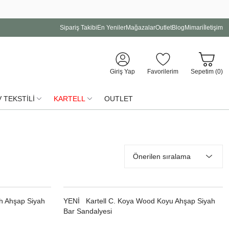
Sipariş Takibi
En Yeniler
Mağazalar
Outlet
Blog
Mimari
İletişim
Giriş Yap
Favorilerim
Sepetim (
0
)
 TEKSTİLİ
KARTELL
OUTLET
h Ahşap Siyah
YENI
Kartell C. Koya Wood Koyu Ahşap Siyah
Bar Sandalyesi