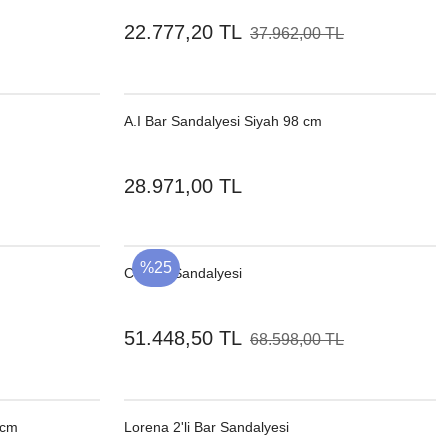
22.777,20 TL
37.962,00 TL
A.I Bar Sandalyesi Siyah 98 cm
28.971,00 TL
%25
CY Bar Sandalyesi
51.448,50 TL
68.598,00 TL
 cm
Lorena 2'li Bar Sandalyesi