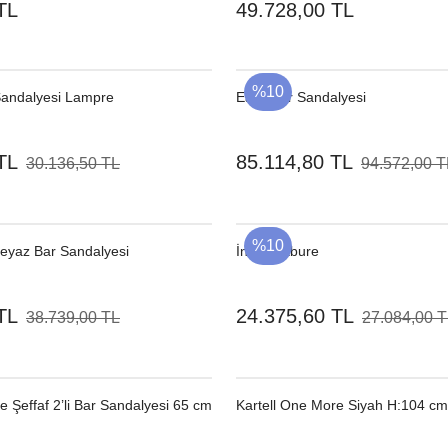
TL
49.728,00 TL
%10
Sandalyesi Lampre
Easy Bar Sandalyesi
TL
85.114,80 TL
30.136,50 TL
94.572,00 T
%10
Beyaz Bar Sandalyesi
İndus Tabure
TL
24.375,60 TL
38.739,00 TL
27.084,00 
e Şeffaf 2’li Bar Sandalyesi 65 cm
Kartell One More Siyah H:104 cm