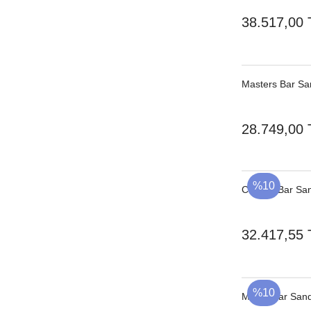
38.517,00 
Masters Bar San
28.749,00 
%10
Claudia Bar Sa
32.417,55 
%10
Martin Bar Sand