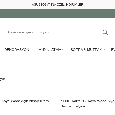
AĞUSTOS AYINA ÖZEL İNDİRİMLER
DEKORASYON
AYDINLATMA
SOFRA & MUTFAK
EV
iyor
C. Koya Wood Açık Ahşap Krom
YENI
Kartell C. Koya Wood Siya
Bar Sandalyesi