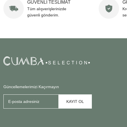
GÜVENLİ TESLİMAT
G
Tüm alışverişlerinizde
Kr
güvenli gönderim.
se
Güncellemelerimizi Kaçırmayın
KAYIT OL