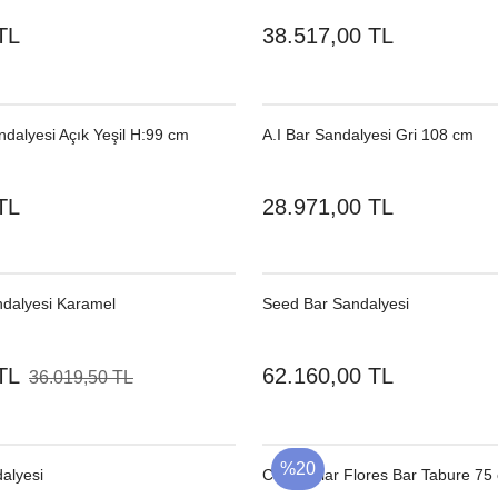
TL
38.517,00 TL
dalyesi Açık Yeşil H:99 cm
A.I Bar Sandalyesi Gri 108 cm
TL
28.971,00 TL
ndalyesi Karamel
Seed Bar Sandalyesi
TL
62.160,00 TL
36.019,50 TL
%20
alyesi
Catterpillar Flores Bar Tabure 75