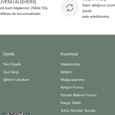
ÜVENLİ ALIŞVERİŞ
Satın aldığınız ürün
edi kartı bilgileriniz 256bit SSL
içinde
rtifikası ile korunmaktadır.
iade edebilirsiniz.
Üyelik
Kurumsal
Yeni Üyelik
Hakkımızda
Üye Girişi
İletişim
Şifremi Unuttum
Mağazalarımız
İletişim Formu
Havale Bildirim Formu
Kargo Takibi
Sıkça Sorulan Sorular