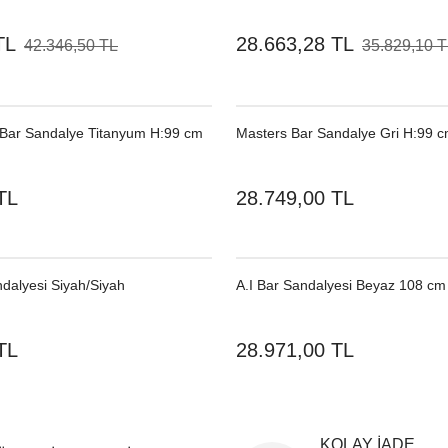
TL
28.663,28 TL
42.346,50 TL
35.829,10 
Bar Sandalye Titanyum H:99 cm
Masters Bar Sandalye Gri H:99 
TL
28.749,00 TL
dalyesi Siyah/Siyah
A.I Bar Sandalyesi Beyaz 108 cm
TL
28.971,00 TL
KOLAY İADE