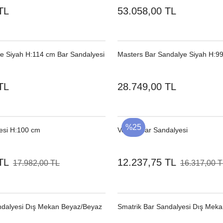
TL
53.058,00 TL
re Siyah H:114 cm Bar Sandalyesi
Masters Bar Sandalye Siyah H:9
TL
28.749,00 TL
%25
esi H:100 cm
Venice Bar Sandalyesi
TL
12.237,75 TL
17.982,00 TL
16.317,00 
ndalyesi Dış Mekan Beyaz/Beyaz
Smatrik Bar Sandalyesi Dış Meka