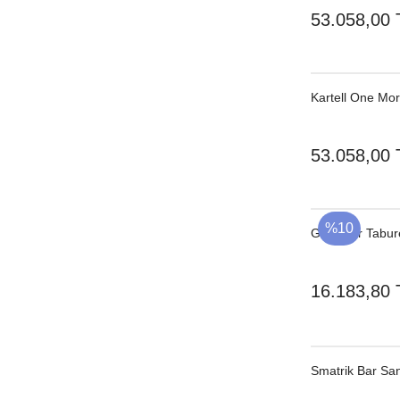
53.058,00 
Kartell One Mo
53.058,00 
%10
Gear Bar Tabur
16.183,80 
Smatrik Bar Sa