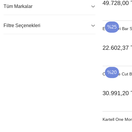
49.728,00 
Tüm Markalar
Filtre Seçenekleri
%25
Evan Deri Bar 
22.602,37 
%20
Cane-line Cut 
30.991,20 
Kartell One Mor