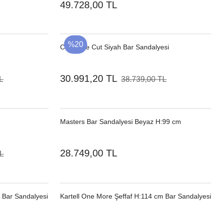
49.728,00 TL
%20
Cane-line Cut Siyah Bar Sandalyesi
30.991,20 TL
L
38.739,00 TL
Masters Bar Sandalyesi Beyaz H:99 cm
28.749,00 TL
TL
 Bar Sandalyesi
Kartell One More Şeffaf H:114 cm Bar Sandalyesi