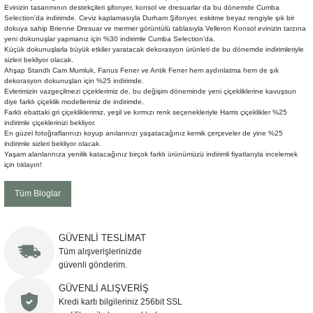
Evinizin tasarımının destekçileri şifonyer, konsol ve dresuarlar da bu dönemde Cumba
Şömine Aksesuarları
Selection’da indirimde. Ceviz kaplamasıyla Durham Şifonyer, eskitme beyaz rengiyle şık bir
dokuya sahip Brienne Dresuar ve mermer görüntülü tablasıyla Velleron Konsol evinizin tarzına
yeni dokunuşlar yapmanız için %30 indirimle Cumba Selection’da.
Sütun&Kaide
Küçük dokunuşlarla büyük etkiler yaratacak dekorasyon ürünleri de bu dönemde indirimleriyle
sizleri bekliyor olacak.
Ahşap Standlı Cam Mumluk, Fanus Fener ve Antik Fener hem aydınlatma hem de şık
Vazo
dekorasyon dokunuşları için %25 indirimde.
Evlerimizin vazgeçilmezi çiçeklerimiz de, bu değişim döneminde yeni çiçekliklerine kavuşsun
diye farklı çiçeklik modellerimiz de indirimde.
Farklı ebattaki gri çiçekliklerimiz, yeşil ve kırmızı renk seçenekleriyle Harris çiçeklikler %25
indirimle çiçeklerinizi bekliyor.
En güzel fotoğraflarınızı koyup anılarınızı yaşatacağınız kemik çerçeveler de yine %25
indirimle sizleri bekliyor olacak.
Yaşam alanlarınıza yenilik katacağınız birçok farklı ürünümüzü indirimli fiyatlarıyla incelemek
için
tıklayın!
Tüm Bloglar
GÜVENLİ TESLİMAT
Tüm alışverişlerinizde
güvenli gönderim.
GÜVENLİ ALIŞVERİŞ
Kredi kartı bilgileriniz 256bit SSL