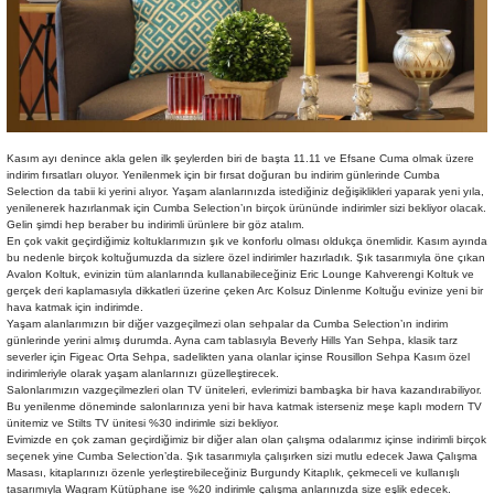
Sehpa
Fener
Sebil
Tabure
Gazetelik
TV Sehpası
Küllük
Kasım ayı denince akla gelen ilk şeylerden biri de başta 11.11 ve Efsane Cuma olmak üzere
indirim fırsatları oluyor. Yenilenmek için bir fırsat doğuran bu indirim günlerinde Cumba
Masa Saati
Selection da tabii ki yerini alıyor. Yaşam alanlarınızda istediğiniz değişiklikleri yaparak yeni yıla,
yenilenerek hazırlanmak için Cumba Selection’ın birçok ürününde indirimler sizi bekliyor olacak.
Gelin şimdi hep beraber bu indirimli ürünlere bir göz atalım.
En çok vakit geçirdiğimiz koltuklarımızın şık ve konforlu olması oldukça önemlidir. Kasım ayında
Mum
bu nedenle birçok koltuğumuzda da sizlere özel indirimler hazırladık. Şık tasarımıyla öne çıkan
Avalon Koltuk, evinizin tüm alanlarında kullanabileceğiniz Eric Lounge Kahverengi Koltuk ve
gerçek deri kaplamasıyla dikkatleri üzerine çeken Arc Kolsuz Dinlenme Koltuğu evinize yeni bir
Mumluk
hava katmak için indirimde.
Yaşam alanlarımızın bir diğer vazgeçilmezi olan sehpalar da Cumba Selection’ın indirim
günlerinde yerini almış durumda. Ayna cam tablasıyla Beverly Hills Yan Sehpa, klasik tarz
Saksı&Çiçeklik
severler için Figeac Orta Sehpa, sadelikten yana olanlar içinse Rousillon Sehpa Kasım özel
indirimleriyle olarak yaşam alanlarınızı güzelleştirecek.
Salonlarımızın vazgeçilmezleri olan TV üniteleri, evlerimizi bambaşka bir hava kazandırabiliyor.
Şamdan
Bu yenilenme döneminde salonlarınıza yeni bir hava katmak isterseniz meşe kaplı modern TV
ünitemiz ve Stilts TV ünitesi %30 indirimle sizi bekliyor.
Evimizde en çok zaman geçirdiğimiz bir diğer alan olan çalışma odalarımız içinse indirimli birçok
seçenek yine Cumba Selection’da. Şık tasarımıyla çalışırken sizi mutlu edecek Jawa Çalışma
Sepet
Masası, kitaplarınızı özenle yerleştirebileceğiniz Burgundy Kitaplık, çekmeceli ve kullanışlı
tasarımıyla Wagram Kütüphane ise %20 indirimle çalışma anlarınızda size eşlik edecek.