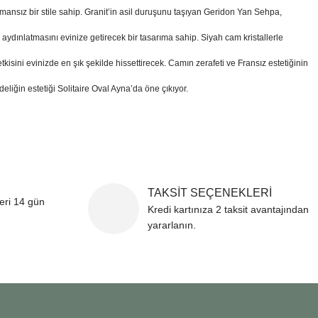
sız bir stile sahip. Granit’in asil duruşunu taşıyan Geridon Yan Sehpa,
ydınlatmasını evinize getirecek bir tasarıma sahip. Siyah cam kristallerle
sini evinizde en şık şekilde hissettirecek. Camın zerafeti ve Fransız estetiğinin
eliğin estetiği Solitaire Oval Ayna’da öne çıkıyor.
TAKSİT SEÇENEKLERİ
leri 14 gün
Kredi kartınıza 2 taksit avantajından
yararlanın.