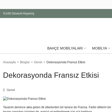
%100 Güvenli Alışveriş
BAHÇE MOBİLYALARI
MOBİLYA
Anasayfa
Bloglar
Genel
Dekorasyonda Fransız Etkisi
Dekorasyonda Fransız Etkisi
Genel
Tasarım denince akla gelen ilk ülkelerden bir tanesi de Fransa. Farklı stillerin 
tarzını yansıtan ürünleri de, evinizi güzelleştirmek için sizi bekliyor.