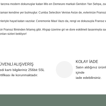
 tarzına modern dokunuşlar katan Mis en Demeure markalı Geridon Yan Sehpa, zaman
zaman kendine yer bulmuştur. Cumba Selection Venise Avize de, evlerinize Fransız a
eriyle hayat katan vazolar. Ceremonie Mavi Vazo da, rengi ve dokusuyla Fransız etki
ir Fransız filminden fırlamış gibi. Ahşap üzerine gri ve dore eskitmeli tasarımıyla sad
ları sizleri bekliyor!
KOLAY İADE
ÜVENLİ ALIŞVERİŞ
Satın aldığınız ürün
edi kartı bilgileriniz 256bit SSL
içinde
rtifikası ile korunmaktadır.
iade edebilirsiniz.