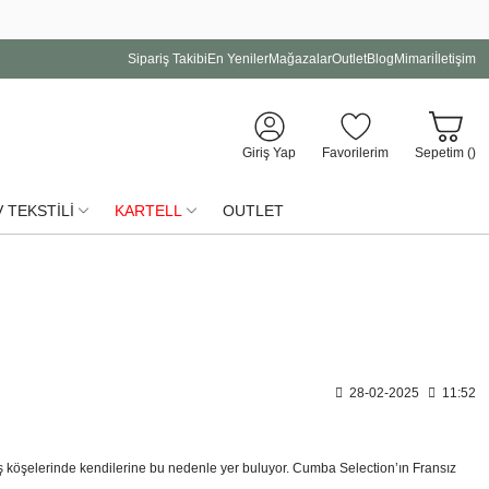
Sipariş Takibi
En Yeniler
Mağazalar
Outlet
Blog
Mimari
İletişim
Giriş Yap
Favorilerim
Sepetim (
)
 TEKSTİLİ
KARTELL
OUTLET
28-02-2025
11:52
 baş köşelerinde kendilerine bu nedenle yer buluyor. Cumba Selection’ın Fransız