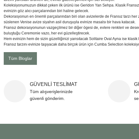
Koleksiyonumuzun dikkat çeken ilk ürünü ise Geridon Yan Sehpa. Klasik Fransız
evinizin göz alıcı parçalarından biri haline gelecek.
Dekorasyonun en önemli parçalarından biri olan avizelerde de Fransız tarzı her 
süslenen Venise avize siyahın asil duruşuyla evinize masalsı bir hava katacak.
Fransız dekorasyonunun vazgeçilmez bir diğer ögesi de, evlere renkleri ve desenl
buluştuğu Ceremonie vazo, her evi güzelleştirecek.
Hem evinizin hem de sizin güzelliğinizi yansıtacak Solitaire Oval Ayna ise klasik b
Fransız tarzını evinize taşıyacak daha birçok ürün için Cumba Selection koleksiyon
Tüm Bloglar
GÜVENLİ TESLİMAT
G
Tüm alışverişlerinizde
Kr
güvenli gönderim.
se