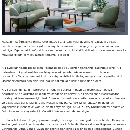
Sehpa
Fener
Sebil
Tabure
Gazetelik
TV Sehpası
Küllük
Havaların soğumasıyla birlikte evlerimizde daha fazla vakit geçirmeye başladık. Ancak
havaların soğuması demek yalnızca kapalı mekanlarda vakit geçireceğimiz anlamına da
Masa Saati
gelmiyor. Eğer evinizin müstakil bir alanı veya uygun büyüklükteki balkon veya terası varsa her
mevsime uygun konforlu alanlar yaratmak elinizde!
Mum
Kış aylarının vazgeçilmezi olan kış bahçeleri de bu konfor alanlarının başında geliyor. Kış
bahçelerinizi kişisel zevklerinize hitap edecek şekilde dekore ederek huzurlu vakit
geçirebileceğiniz muhteşem bir alana sahip olabilirsiniz. Gelin, kış aylarının vazgeçilmezi olan
Mumluk
kış bahçeleri hakkında sizler için hazırladığımız önerilere birlikte göz atalım.
Kış bahçelerinin tarzını belirleyen en önemli detayların başında mobilyalar, mobilya
Saksı&Çiçeklik
denildiğinde de aklımıza ilk koltuk ve sandalyeler geliyor. Kış bahçelerinde klasik tarzdan
uzaklaşmak istemeyenler için Jeef Koltuk en konforlu seçenekler arasında yer alıyor. Modern
ve sıcak tarza sahip Monte Carlo Koltuk ile kış bahçenize içinizi ısıtacak bir dokunuş
Şamdan
yapabilirsiniz. Bohem ve yaratıcı bir stil arayanlar için de Cruz Lazy Koltuk Naturel bohem ve
farklı bir tasarım arayanlar için öncelikli ürünler arasında yer alıyor.
Konforlu koltuklarda keyif yapmanızı sağlayacak diğer bir ürün grubu ise sehpalar. Geniş bir
Sepet
kış bahçesine sahipseniz modern ve zamansız ürünler denilince aklımıza ilk gelen markalardan
Ethnicraft’ın Luna Sehpa Siyah sehpasıyla bahçenize şık bir ekleme yapabilirsiniz. Cumba