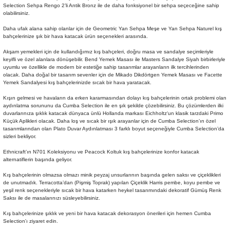
Selection Sehpa Rengo 2’li Antik Bronz ile de daha fonksiyonel bir sehpa seçeceğine sahip
Şömine Aksesuarları
olabilirsiniz.
Daha ufak alana sahip olanlar için de Geometric Yan Sehpa Meşe ve Yan Sehpa Naturel kış
Sütun&Kaide
bahçelerinize şık bir hava katacak ürün seçenekleri arasında.
Akşam yemekleri için de kullandığımız kış bahçeleri, doğru masa ve sandalye seçimleriyle
Vazo
keyifli ve özel alanlara dönüşebilir. Bend Yemek Masası ile Masters Sandalye Siyah birbirleriyle
uyumlu ve özellikle de modern bir estetiğe sahip tasarımlar arayanların ilk tercihlerinden
olacak. Daha doğal bir tasarım sevenler için de Mikado Dikdörtgen Yemek Masası ve Facette
Yemek Sandalyesi kış bahçelerinizde sıcak bir hava yaratacak.
Kışın gelmesi ve havaların da erken kararmasından dolayı kış bahçelerinin ortak problemi olan
aydınlatma sorununu da Cumba Selection ile en şık şekilde çözebilirsiniz. Bu çözümlerden ilki
duvarlarınıza şıklık katacak dünyaca ünlü Hollanda markası Eichholtz‘un klasik tarzdaki Primo
Küçük Aplikleri olacak. Daha loş ve sıcak bir ışık arayanlar için de Cumba Selection’ın özel
tasarımlarından olan Plato Duvar Aydınlatması 3 farklı boyut seçeneğiyle Cumba Selection’da
sizleri bekliyor.
Ethnicraft’ın N701 Koleksiyonu ve Peacock Koltuk kış bahçelerinize konfor katacak
alternatiflerin başında geliyor.
Kış bahçelerinin olmazsa olmazı minik peyzaj unsurlarının başında gelen saksı ve çiçeklikleri
de unutmadık. Terracotta’dan (Pişmiş Toprak) yapılan Çiçeklik Harris pembe, koyu pembe ve
yeşil renk seçenekleriyle sıcak bir hava katarken heykel tasarımındaki dekoratif Gümüş Renk
Saksı ile de masalarınızı süsleyebilirsiniz.
Kış bahçelerinize şıklık ve yeni bir hava katacak dekorasyon önerileri için hemen Cumba
Selection'ı ziyaret edin.