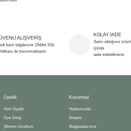
iyaret edin!
KOLAY İADE
ÜVENLİ ALIŞVERİŞ
Satın aldığınız ürün
edi kartı bilgileriniz 256bit SSL
içinde
rtifikası ile korunmaktadır.
iade edebilirsiniz.
Üyelik
Kurumsal
Yeni Üyelik
Hakkımızda
Üye Girişi
İletişim
Şifremi Unuttum
Mağazalarımız