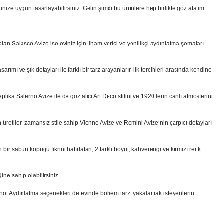
nize uygun tasarlayabilirsiniz. Gelin şimdi bu ürünlere hep birlikte göz atalım.
an Salasco Avize ise eviniz için ilham verici ve yenilikçi aydınlatma şemaları
mı ve şık detayları ile farklı bir tarz arayanların ilk tercihleri arasında kendine
plika Salerno Avize ile de göz alıcı Art Deco stilini ve 1920’lerin canlı atmosferini
tilen zamansız stile sahip Vienne Avize ve Remini Avize‘nin çarpıcı detayları
 bir sabun köpüğü fikrini hatırlatan, 2 farklı boyut, kahverengi ve kırmızı renk
ne sahip olabilirsiniz.
n Knot Aydınlatma seçenekleri de evinde bohem tarzı yakalamak isteyenlerin