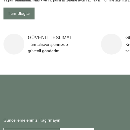
Yaşam alanlarınızı klasik ve ihtişamlı avizelerle aydınlatmak için online sitemizi z
Tüm Bloglar
GÜVENLİ TESLİMAT
G
Tüm alışverişlerinizde
Kr
güvenli gönderim.
se
Güncellemelerimizi Kaçırmayın