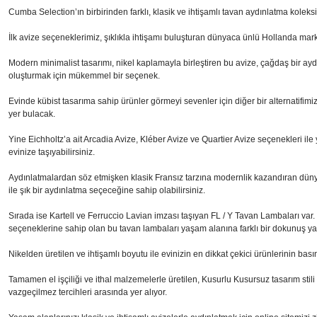
Cumba Selection’ın birbirinden farklı, klasik ve ihtişamlı tavan aydınlatma koleks
İlk avize seçeneklerimiz, şıklıkla ihtişamı buluşturan dünyaca ünlü Hollanda marka
Modern minimalist tasarımı, nikel kaplamayla birleştiren bu avize, çağdaş bir ay
oluşturmak için mükemmel bir seçenek.
Evinde kübist tasarıma sahip ürünler görmeyi sevenler için diğer bir alternatifimiz
yer bulacak.
Yine Eichholtz’a ait Arcadia Avize, Kléber Avize ve Quartier Avize seçenekleri ile y
evinize taşıyabilirsiniz.
Aydınlatmalardan söz etmişken klasik Fransız tarzına modernlik kazandıran dü
ile şık bir aydınlatma seçeceğine sahip olabilirsiniz.
Sırada ise Kartell ve Ferruccio Lavian imzası taşıyan FL / Y Tavan Lambaları var. M
seçeneklerine sahip olan bu tavan lambaları yaşam alanına farklı bir dokunuş y
Nikelden üretilen ve ihtişamlı boyutu ile evinizin en dikkat çekici ürünlerinin b
Tamamen el işçiliği ve ithal malzemelerle üretilen, Kusurlu Kusursuz tasarım stil
vazgeçilmez tercihleri arasında yer alıyor.