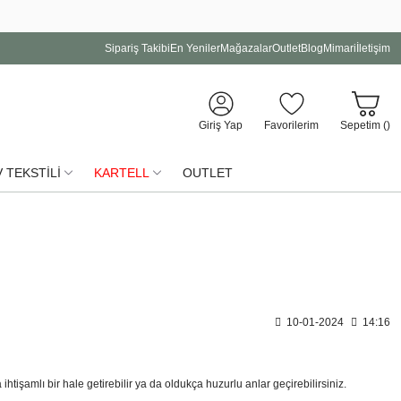
Sipariş Takibi
En Yeniler
Mağazalar
Outlet
Blog
Mimari
İletişim
Giriş Yap
Favorilerim
Sepetim (
)
 TEKSTİLİ
KARTELL
OUTLET
10-01-2024
14:16
htişamlı bir hale getirebilir ya da oldukça huzurlu anlar geçirebilirsiniz.