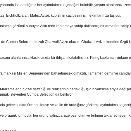
iyonunda ise aradığınız her aydınlatma seçeneğini bulabilir, yaşam alanlarınızı zevki
sı Eichholtz’a ait. Matrix Avize, kübizmin cazibesini iç mekanlarınıza taşıyor.
dınlatma çözümü sunuyor. Altın renk kaplamaya sahip dallanmış bir armatüre sahip ol
 de Cumba Selection imzalı Chatwall Avize olacak. Chatwall Avize, kendine özgü tasarı
aşam alanlarınıza klasik tarzda bir ihtişam katabilirsiniz. Pirinç kaplamalı vintage re
nya markası Mis en Demeure’den bahsetmesek olmazdı. Tamamen demir ve camdan üre
alzemelerinin özel şeffaflığı ve renklerinin parlaklığı, ışığın yansımalarıyla değişen
apmak isteyenleri Cumba Selection’da bekliyor.
asında gelecek olan Ocean House Avize ile de aradığınız görkemli aydınlatma seçeceği
i ve organik formuyla, her ürünü yalnızca size özel olan ve birbirini tekrar etmeye