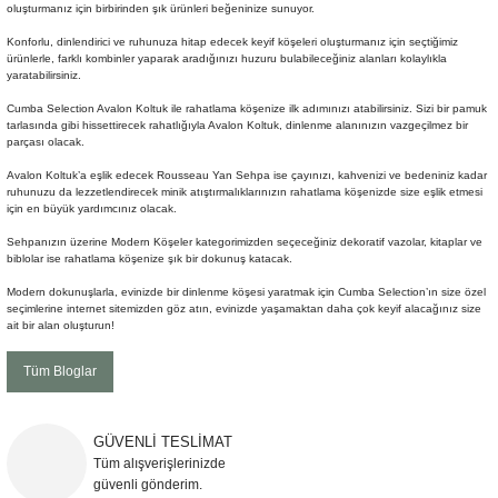
oluşturmanız için birbirinden şık ürünleri beğeninize sunuyor.
Sehpa
Fener
Sebil
Konforlu, dinlendirici ve ruhunuza hitap edecek keyif köşeleri oluşturmanız için seçtiğimiz
ürünlerle, farklı kombinler yaparak aradığınızı huzuru bulabileceğiniz alanları kolaylıkla
yaratabilirsiniz.
Tabure
Gazetelik
Cumba Selection Avalon Koltuk ile rahatlama köşenize ilk adımınızı atabilirsiniz. Sizi bir pamuk
tarlasında gibi hissettirecek rahatlığıyla Avalon Koltuk, dinlenme alanınızın vazgeçilmez bir
TV Sehpası
Küllük
parçası olacak.
Avalon Koltuk’a eşlik edecek Rousseau Yan Sehpa ise çayınızı, kahvenizi ve bedeniniz kadar
Masa Saati
ruhunuzu da lezzetlendirecek minik atıştırmalıklarınızın rahatlama köşenizde size eşlik etmesi
için en büyük yardımcınız olacak.
Sehpanızın üzerine Modern Köşeler kategorimizden seçeceğiniz dekoratif vazolar, kitaplar ve
Mum
biblolar ise rahatlama köşenize şık bir dokunuş katacak.
Modern dokunuşlarla, evinizde bir dinlenme köşesi yaratmak için Cumba Selection’ın size özel
Mumluk
seçimlerine internet sitemizden göz atın, evinizde yaşamaktan daha çok keyif alacağınız size
ait bir alan oluşturun!
Saksı&Çiçeklik
Tüm Bloglar
Şamdan
GÜVENLİ TESLİMAT
Sepet
Tüm alışverişlerinizde
güvenli gönderim.