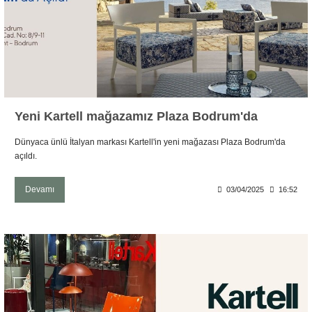
Sehpa
Fener
Sebil
Tabure
Gazetelik
TV Sehpası
Küllük
Yeni Kartell mağazamız Plaza Bodrum'da
Masa Saati
Dünyaca ünlü İtalyan markası Kartell'in yeni mağazası Plaza Bodrum'da
Mum
açıldı.
Mumluk
Devamı
03/04/2025
16:52
Saksı&Çiçeklik
Şamdan
Sepet