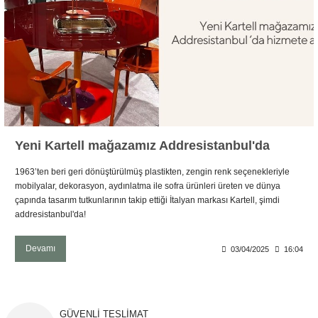
Şömine Aksesuarları
Sütun&Kaide
Vazo
Yeni Kartell mağazamız Addresistanbul'da
1963’ten beri geri dönüştürülmüş plastikten, zengin renk seçenekleriyle
mobilyalar, dekorasyon, aydınlatma ile sofra ürünleri üreten ve dünya
çapında tasarım tutkunlarının takip ettiği İtalyan markası Kartell, şimdi
addresistanbul'da!
Devamı
03/04/2025
16:04
GÜVENLİ TESLİMAT