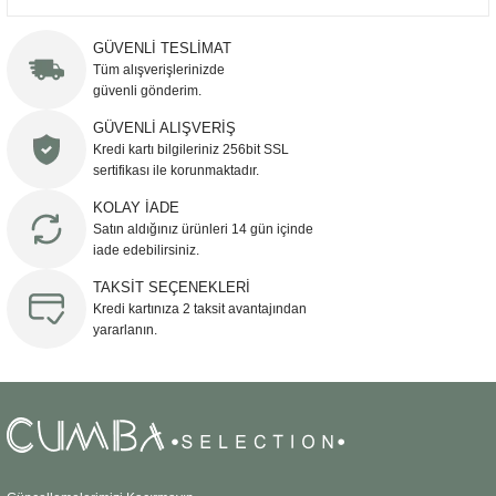
Sehpa
Fener
Sebil
GÜVENLİ TESLİMAT
Tüm alışverişlerinizde
Tabure
Gazetelik
güvenli gönderim.
GÜVENLİ ALIŞVERİŞ
TV Sehpası
Küllük
Kredi kartı bilgileriniz 256bit SSL
sertifikası ile korunmaktadır.
Masa Saati
KOLAY İADE
Satın aldığınız ürünleri 14 gün içinde
Mum
iade edebilirsiniz.
TAKSİT SEÇENEKLERİ
Mumluk
Kredi kartınıza 2 taksit avantajından
yararlanın.
Saksı&Çiçeklik
Şamdan
Sepet