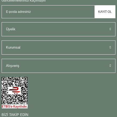
Güncellemelerimizi Kaçırmayın
Şömine Aksesuarları
KAYIT OL
Sütun&Kaide
Üyelik
Vazo
Kurumsal
Alışveriş
BİZİ TAKİP EDİN