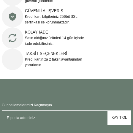
güvenli gönderim.
Ürün resmi kalitesiz, bozuk veya görüntülenemiyor.
GÜVENLİ ALIŞVERİŞ
Kredi kartı bilgileriniz 256bit SSL
Ürün açıklamasında eksik bilgiler bulunuyor.
sertifikası ile korunmaktadır.
Ürün bilgilerinde hatalar bulunuyor.
KOLAY İADE
Ürün fiyatı diğer sitelerden daha pahalı.
Satın aldığınız ürünleri 14 gün içinde
Bu ürüne benzer farklı alternatifler olmalı.
iade edebilirsiniz.
TAKSİT SEÇENEKLERİ
Kredi kartınıza 2 taksit avantajından
yararlanın.
Gönder
Güncellemelerimizi Kaçırmayın
KAYIT OL