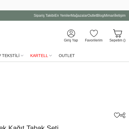
Sipariş Takibi
En Yeniler
Mağazalar
Outlet
Blog
Mimari
İletişim
Giriş Yap
Favorilerim
Sepetim (
)
 TEKSTİLİ
KARTELL
OUTLET
k Kağıt Tabak Seti