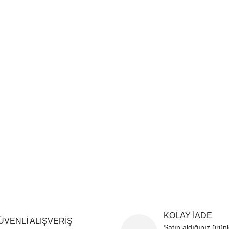
sim, ürün açıklamalarında ve diğer konularda yetersiz gördüğünüz noktaları öner
teşekkür ederiz.
Bu ürüne ilk yorumu siz yapın
ozuk veya görüntülenemiyor.
Yorum Yaz
k bilgiler bulunuyor.
r bulunuyor.
rden daha pahalı.
ternatifler olmalı.
Gönder
KOLAY İADE
ÜVENLİ ALIŞVERİŞ
Satın aldığınız ürün