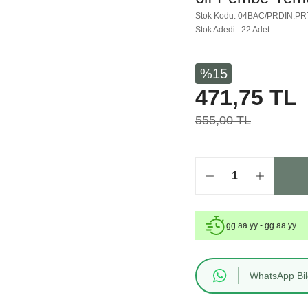
Stok Kodu: 04BAC/PRDIN.PR
Stok Adedi : 22 Adet
%15
471,75 TL
555,00 TL
gg.aa.yy - gg.aa.yy
WhatsApp Bilg