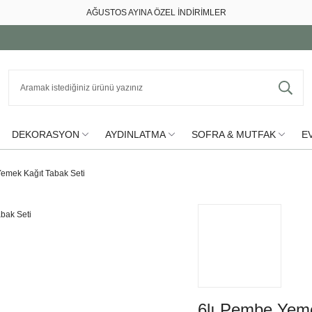
AĞUSTOS AYINA ÖZEL İNDİRİMLER
DEKORASYON
AYDINLATMA
SOFRA & MUTFAK
EV
emek Kağıt Tabak Seti
6lı Pembe Yeme