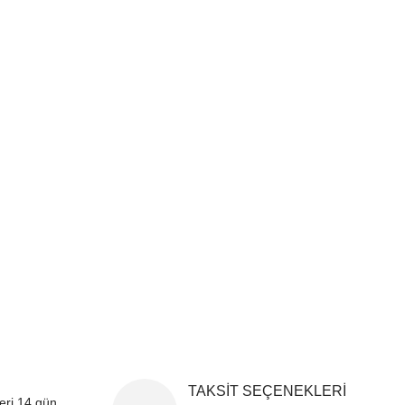
i formunu kullanarak tarafımıza iletebilirsiniz.
!
TAKSİT SEÇENEKLERİ
leri 14 gün