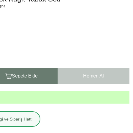
T06
Sepete Ekle
Hemen Al
i ve Sipariş Hattı