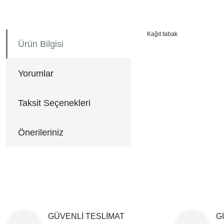
Kağıt tabak
Ürün Bilgisi
Bu ürünün fiyat bilgisi, re
Görüş ve önerileriniz için 
Yorumlar
Ürün resmi kalitesiz, b
Ürün açıklamasında eksi
Taksit Seçenekleri
Ürün bilgilerinde hatala
Ürün fiyatı diğer sitele
Önerileriniz
Bu ürüne benzer farklı al
GÜVENLİ TESLİMAT
G