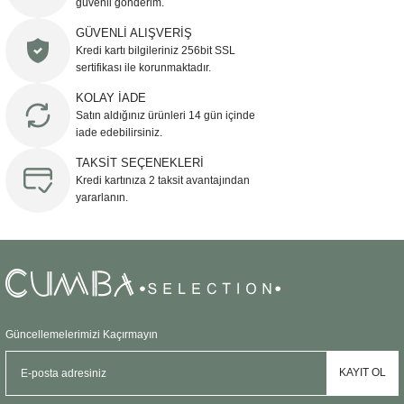
güvenli gönderim.
Ürün resmi kalitesiz, bozuk veya görüntülenemiyor.
GÜVENLİ ALIŞVERİŞ
Kredi kartı bilgileriniz 256bit SSL
Ürün açıklamasında eksik bilgiler bulunuyor.
sertifikası ile korunmaktadır.
Ürün bilgilerinde hatalar bulunuyor.
KOLAY İADE
Ürün fiyatı diğer sitelerden daha pahalı.
Satın aldığınız ürünleri 14 gün içinde
Bu ürüne benzer farklı alternatifler olmalı.
iade edebilirsiniz.
TAKSİT SEÇENEKLERİ
Kredi kartınıza 2 taksit avantajından
yararlanın.
Gönder
Güncellemelerimizi Kaçırmayın
KAYIT OL