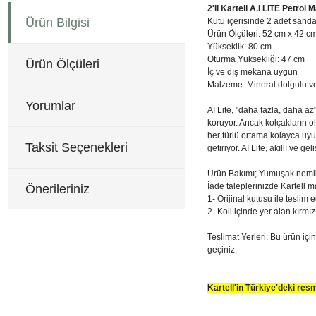
2'li Kartell A.I LITE Petrol
Ürün Bilgisi
Kutu içerisinde 2 adet sanda
Ürün Ölçüleri: 52 cm x 42 c
Yükseklik: 80 cm
Oturma Yüksekliği: 47 cm
Ürün Ölçüleri
İç ve dış mekana uygun
Malzeme: Mineral dolgulu v
Yorumlar
AI Lite, "daha fazla, daha a
koruyor. Ancak kolçakların o
her türlü ortama kolayca uyu
Taksit Seçenekleri
getiriyor. AI Lite, akıllı ve
Ürün Bakımı; Yumuşak nemli b
İade taleplerinizde Kartell m
Önerileriniz
1- Orijinal kutusu ile teslim e
2- Koli içinde yer alan kırmız
Teslimat Yerleri: Bu ürün içi
geçiniz.
Kartell'in Türkiye'deki re
80 cm yükseklik
Bu ürünün fiyat bilgisi, re
52 cm derinlik
Görüş ve önerileriniz için 