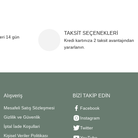
!
TAKSİT SEÇENEKLERİ
leri 14 gün
Kredi kartınıza 2 taksit avantajından
yararlanın.
Alışveriş
BİZİ TAKİP EDİN
Mesafeli Satış Sözleşmesi
Facebook
Gizlilik ve Güvenlik
Instagram
İptal İade Koşullari
Twitter
Kişisel Veriler Politikası
YouTube