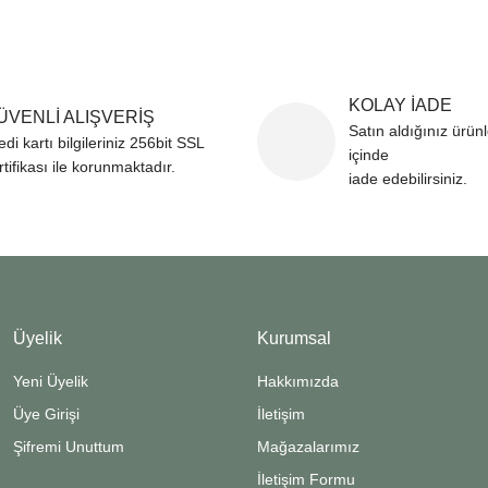
Bu ürüne ilk yorumu siz yapın
ozuk veya görüntülenemiyor.
Yorum Yaz
k bilgiler bulunuyor.
KOLAY İADE
r bulunuyor.
ÜVENLİ ALIŞVERİŞ
Satın aldığınız ürün
edi kartı bilgileriniz 256bit SSL
rden daha pahalı.
içinde
rtifikası ile korunmaktadır.
ternatifler olmalı.
iade edebilirsiniz.
Gönder
Üyelik
Kurumsal
Yeni Üyelik
Hakkımızda
Üye Girişi
İletişim
Şifremi Unuttum
Mağazalarımız
İletişim Formu