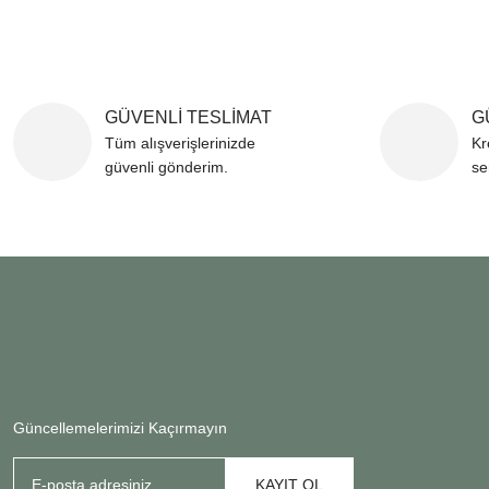
42 cm genişlik
Ürün resmi kalitesiz, b
Ürün açıklamasında eksi
Ürün bilgilerinde hatala
GÜVENLİ TESLİMAT
G
Tüm alışverişlerinizde
Kr
Ürün fiyatı diğer sitele
güvenli gönderim.
se
Bu ürüne benzer farklı al
Güncellemelerimizi Kaçırmayın
KAYIT OL