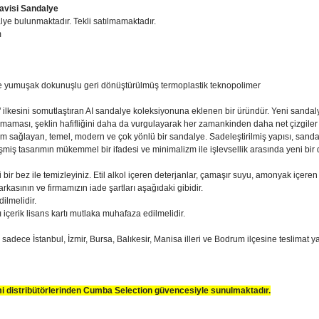
 Mavisi Sandalye
lye bulunmaktadır. Tekli satılmamaktadır.
m
e yumuşak dokunuşlu geri dönüştürülmüş termoplastik teknopolimer
z" ilkesini somutlaştıran AI sandalye koleksiyonuna eklenen bir üründür. Yeni sandal
lmaması, şeklin hafifliğini daha da vurgulayarak her zamankinden daha net çizgiler
m sağlayan, temel, modern ve çok yönlü bir sandalye. Sadeleştirilmiş yapısı, sanda
 gelişmiş tasarımın mükemmel bir ifadesi ve minimalizm ile işlevsellik arasında yeni bi
ir bez ile temizleyiniz. Etil alkol içeren deterjanlar, çamaşır suyu, amonyak içeren
arkasının ve firmamızın iade şartları aşağıdaki gibidir.
dilmelidir.
ı içerik lisans kartı mutlaka muhafaza edilmelidir.
n sadece İstanbul, İzmir, Bursa, Balıkesir, Manisa illeri ve Bodrum ilçesine teslimat y
smi distribütörlerinden Cumba Selection güvencesiyle sunulmaktadır.
sim, ürün açıklamalarında ve diğer konularda yetersiz gördüğünüz noktaları öner
teşekkür ederiz.