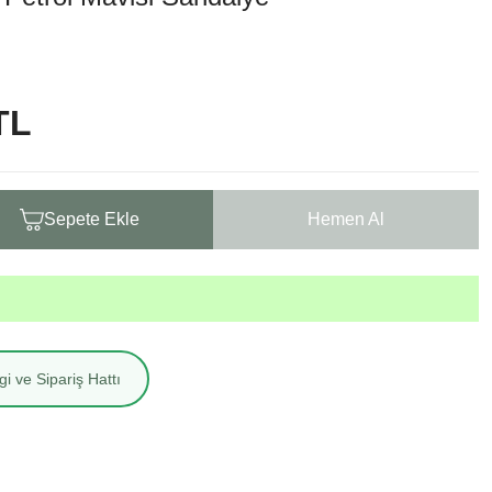
TL
Sepete Ekle
Hemen Al
i ve Sipariş Hattı