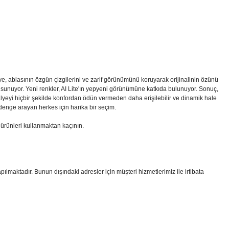
ye, ablasının özgün çizgilerini ve zarif görünümünü koruyarak orijinalinin özünü
 sunuyor. Yeni renkler, AI Lite'ın yepyeni görünümüne katkıda bulunuyor. Sonuç,
lyeyi hiçbir şekilde konfordan ödün vermeden daha erişilebilir ve dinamik hale
r denge arayan herkes için harika bir seçim.
 ürünleri kullanmaktan kaçının.
apılmaktadır. Bunun dışındaki adresler için müşteri hizmetlerimiz ile irtibata
i formunu kullanarak tarafımıza iletebilirsiniz.