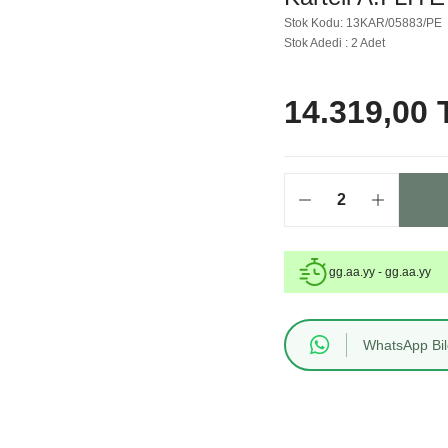
Stok Kodu: 13KAR/05883/PE
Stok Adedi : 2 Adet
14.319,00 
gg.aa.yy - gg.aa.yy
WhatsApp Bilg