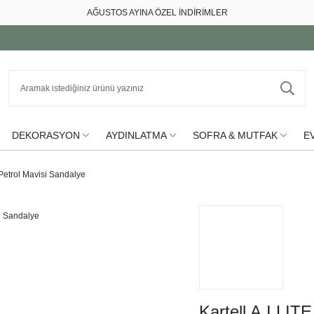
AĞUSTOS AYINA ÖZEL İNDİRİMLER
DEKORASYON
AYDINLATMA
SOFRA & MUTFAK
EV
 Petrol Mavisi Sandalye
Kartell A.I LIT