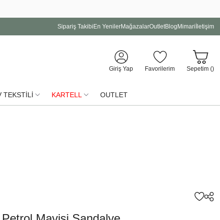
Sipariş Takibi
En Yeniler
Mağazalar
Outlet
Blog
Mimari
İletişim
Giriş Yap
Favorilerim
Sepetim (
)
 TEKSTİLİ
KARTELL
OUTLET
E Petrol Mavisi Sandalye