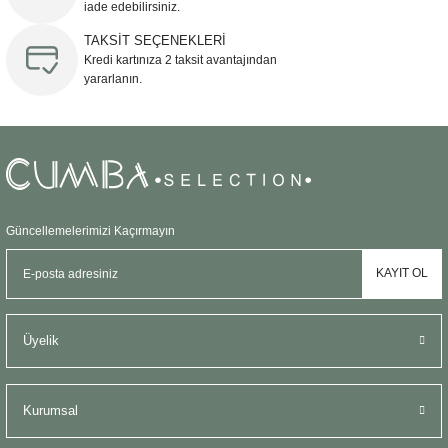
Bu ürüne benzer farklı alternatifler olmalı.
iade edebilirsiniz.
TAKSİT SEÇENEKLERİ
Kredi kartınıza 2 taksit avantajından
yararlanın.
Gönder
Güncellemelerimizi Kaçırmayın
KAYIT OL
Üyelik
Kurumsal