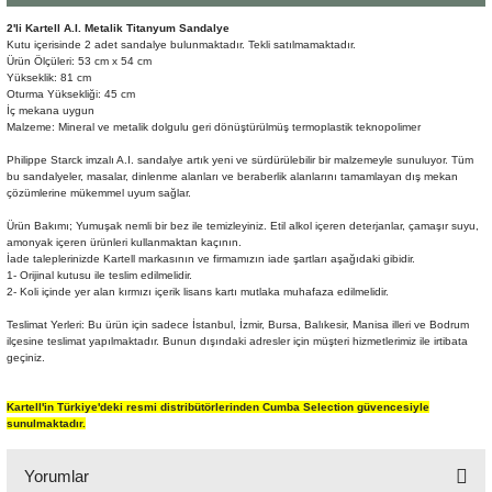
Şömine Aksesuarları
2'li Kartell A.I. Metalik Titanyum Sandalye
Kutu içerisinde 2 adet sandalye bulunmaktadır. Tekli satılmamaktadır.
Ürün Ölçüleri: 53 cm x 54 cm
Sütun&Kaide
Yükseklik: 81 cm
Oturma Yüksekliği: 45 cm
İç mekana uygun
Vazo
Malzeme: Mineral ve metalik dolgulu geri dönüştürülmüş termoplastik teknopolimer
Philippe Starck imzalı A.I. sandalye artık yeni ve sürdürülebilir bir malzemeyle sunuluyor. Tüm
bu sandalyeler, masalar, dinlenme alanları ve beraberlik alanlarını tamamlayan dış mekan
çözümlerine mükemmel uyum sağlar.
Ürün Bakımı; Yumuşak nemli bir bez ile temizleyiniz. Etil alkol içeren deterjanlar, çamaşır suyu,
amonyak içeren ürünleri kullanmaktan kaçının.
İade taleplerinizde Kartell markasının ve firmamızın iade şartları aşağıdaki gibidir.
1- Orijinal kutusu ile teslim edilmelidir.
2- Koli içinde yer alan kırmızı içerik lisans kartı mutlaka muhafaza edilmelidir.
Teslimat Yerleri: Bu ürün için sadece İstanbul, İzmir, Bursa, Balıkesir, Manisa illeri ve Bodrum
ilçesine teslimat yapılmaktadır. Bunun dışındaki adresler için müşteri hizmetlerimiz ile irtibata
geçiniz.
Kartell'in Türkiye'deki resmi distribütörlerinden Cumba Selection güvencesiyle
sunulmaktadır.
Yorumlar