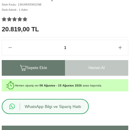
Stok Kodu: 13KAR/05902/NE
Sehpa
Fener
Sebil
Stok Adedi : 1 Adet
Tabure
Gazetelik
20.819,00 TL
TV Sehpası
Küllük
Masa Saati
Mum
Sepete Ekle
Hemen Al
Mumluk
Hemen sipariş ver
08 Ağustos - 15 Ağustos 2026
arası kapında.
Saksı&Çiçeklik
WhatsApp Bilgi ve Sipariş Hattı
Şamdan
Sepet