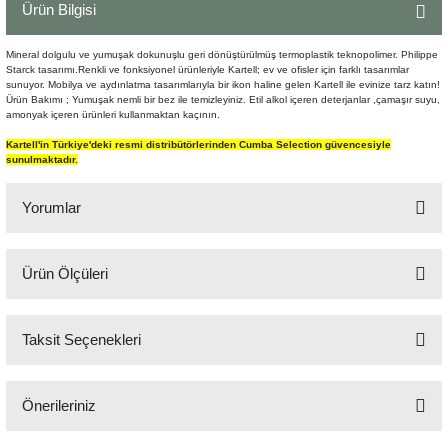
Ürün Bilgisi
Şömine Aksesuarları
Mineral dolgulu ve yumuşak dokunuşlu geri dönüştürülmüş termoplastik teknopolimer. Philippe
Sütun&Kaide
Starck tasarımı.Renkli ve fonksiyonel ürünleriyle Kartell; ev ve ofisler için farklı tasarımlar
sunuyor. Mobilya ve aydınlatma tasarımlarıyla bir ikon haline gelen Kartell ile evinize tarz katın!
Ürün Bakımı ; Yumuşak nemli bir bez ile temizleyiniz. Etil alkol içeren deterjanlar ,çamaşır suyu,
Vazo
amonyak içeren ürünleri kullanmaktan kaçının.
Kartell'in Türkiye'deki resmi distribütörlerinden Cumba Selection güvencesiyle
sunulmaktadır.
Yorumlar
Ürün Ölçüleri
Bu ürüne ilk yorumu siz yapın!
32x65 cm
Taksit Seçenekleri
Yorum Yaz
Önerileriniz