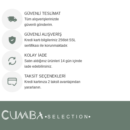
Bu ürünün fiyat bilgisi, resim, ürün açıklamalarında ve diğer konularda
yetersiz gördüğünüz noktaları öneri formunu kullanarak tarafımıza
iletebilirsiniz.
GÜVENLİ TESLİMAT
Görüş ve önerileriniz için teşekkür ederiz.
Tüm alışverişlerinizde
güvenli gönderim.
Ürün resmi kalitesiz, bozuk veya görüntülenemiyor.
GÜVENLİ ALIŞVERİŞ
Kredi kartı bilgileriniz 256bit SSL
Ürün açıklamasında eksik bilgiler bulunuyor.
sertifikası ile korunmaktadır.
Ürün bilgilerinde hatalar bulunuyor.
KOLAY İADE
Ürün fiyatı diğer sitelerden daha pahalı.
Satın aldığınız ürünleri 14 gün içinde
Bu ürüne benzer farklı alternatifler olmalı.
iade edebilirsiniz.
TAKSİT SEÇENEKLERİ
Kredi kartınıza 2 taksit avantajından
yararlanın.
Gönder