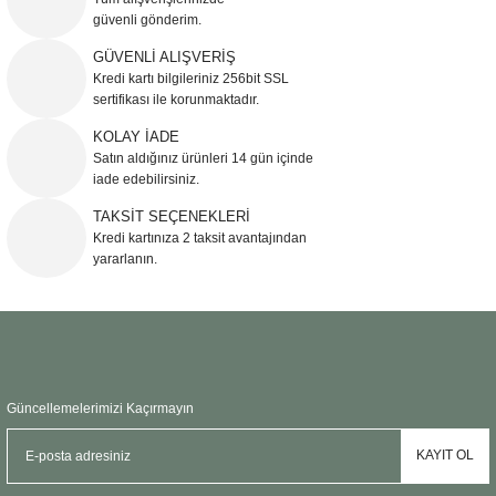
güvenli gönderim.
Ürün resmi kalitesiz, bozuk veya görüntülenemiyor.
GÜVENLİ ALIŞVERİŞ
Kredi kartı bilgileriniz 256bit SSL
Ürün açıklamasında eksik bilgiler bulunuyor.
sertifikası ile korunmaktadır.
Ürün bilgilerinde hatalar bulunuyor.
KOLAY İADE
Ürün fiyatı diğer sitelerden daha pahalı.
Satın aldığınız ürünleri 14 gün içinde
Bu ürüne benzer farklı alternatifler olmalı.
iade edebilirsiniz.
TAKSİT SEÇENEKLERİ
Kredi kartınıza 2 taksit avantajından
yararlanın.
Gönder
Güncellemelerimizi Kaçırmayın
KAYIT OL