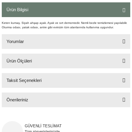
Şömine Aksesuarları
Ürün Bilgisi
Sütun&Kaide
Keten kumaş. Siyah ahşap ayak. Ayak ve sırt demontedir. Nemli bezle temizlemesi yapılabilir.
Oturma odası, yatak odası, antre gibi evinizin tüm alanlarında kullanıma uygundur.
Vazo
Yorumlar
Ürün Ölçüleri
Bu ürüne ilk yorumu siz yapın!
64x60x82 cm
Taksit Seçenekleri
Yorum Yaz
Önerileriniz
Bu ürünün fiyat bilgisi, resim, ürün açıklamalarında ve diğer konularda
yetersiz gördüğünüz noktaları öneri formunu kullanarak tarafımıza
iletebilirsiniz.
GÜVENLİ TESLİMAT
Görüş ve önerileriniz için teşekkür ederiz.
Tüm alışverişlerinizde