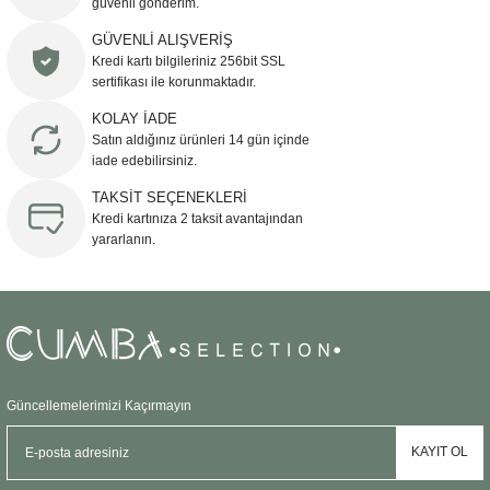
güvenli gönderim.
Ürün resmi kalitesiz, bozuk veya görüntülenemiyor.
GÜVENLİ ALIŞVERİŞ
Kredi kartı bilgileriniz 256bit SSL
Ürün açıklamasında eksik bilgiler bulunuyor.
sertifikası ile korunmaktadır.
Ürün bilgilerinde hatalar bulunuyor.
KOLAY İADE
Ürün fiyatı diğer sitelerden daha pahalı.
Satın aldığınız ürünleri 14 gün içinde
Bu ürüne benzer farklı alternatifler olmalı.
iade edebilirsiniz.
TAKSİT SEÇENEKLERİ
Kredi kartınıza 2 taksit avantajından
yararlanın.
Gönder
Güncellemelerimizi Kaçırmayın
KAYIT OL