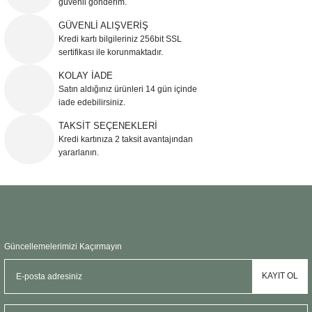
güvenli gönderim.
Ürün resmi kalitesiz, bozuk veya görüntülenemiyor.
GÜVENLİ ALIŞVERİŞ
Kredi kartı bilgileriniz 256bit SSL
Ürün açıklamasında eksik bilgiler bulunuyor.
sertifikası ile korunmaktadır.
Ürün bilgilerinde hatalar bulunuyor.
KOLAY İADE
Ürün fiyatı diğer sitelerden daha pahalı.
Satın aldığınız ürünleri 14 gün içinde
Bu ürüne benzer farklı alternatifler olmalı.
iade edebilirsiniz.
TAKSİT SEÇENEKLERİ
Kredi kartınıza 2 taksit avantajından
yararlanın.
Gönder
Güncellemelerimizi Kaçırmayın
KAYIT OL