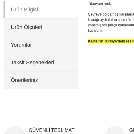
Titanyum renk
Ürün Bilgisi
Çevreye bolca hoş karşılanan
kapağı aydınlatan sapın üzeri
yapılmış tek parça kalıplanm
Ürün Ölçüleri
titanyum.
Kartell'in Türkiye'deki re
Yorumlar
33 cm çap, 70 cm yükseklik
Bu ürünün fiyat bilgisi, re
Görüş ve önerileriniz için 
Taksit Seçenekleri
Ürün resmi kalitesiz, b
Ürün açıklamasında eksi
Önerileriniz
Ürün bilgilerinde hatala
Ürün fiyatı diğer sitele
Bu ürüne benzer farklı al
GÜVENLİ TESLİMAT
G