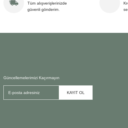
Tüm alışverişlerinizde
Kr
güvenli gönderim.
se
Güncellemelerimizi Kaçırmayın
KAYIT OL