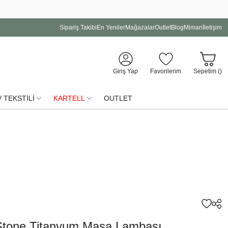
Sipariş Takibi
En Yeniler
Mağazalar
Outlet
Blog
Mimari
İletişim
Giriş Yap
Favorilerim
Sepetim (
)
 TEKSTİLİ
KARTELL
OUTLET
 Stone Titanyum Masa Lambası