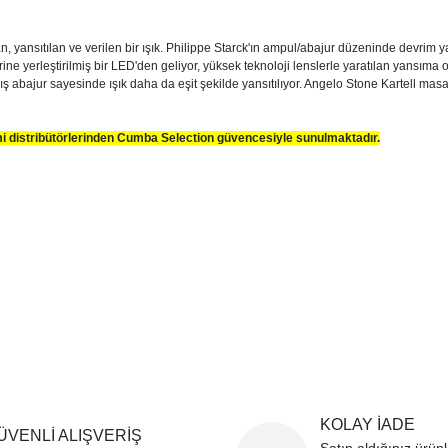
, yansıtılan ve verilen bir ışık. Philippe Starck'ın ampul/abajur düzeninde devrim
ne yerleştirilmiş bir LED'den geliyor, yüksek teknoloji lenslerle yaratılan yansıma o
ış abajur sayesinde ışık daha da eşit şekilde yansıtılıyor. Angelo Stone Kartell ma
smi distribütörlerinden Cumba Selection güvencesiyle sunulmaktadır.
sim, ürün açıklamalarında ve diğer konularda yetersiz gördüğünüz noktaları öner
teşekkür ederiz.
Bu ürüne ilk yorumu siz yapın
ozuk veya görüntülenemiyor.
Yorum Yaz
k bilgiler bulunuyor.
r bulunuyor.
rden daha pahalı.
ternatifler olmalı.
KOLAY İADE
ÜVENLİ ALIŞVERİŞ