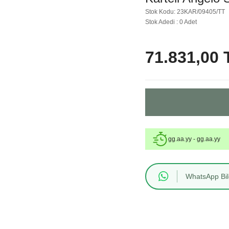
Stok Kodu: 23KAR/09405/TT
Stok Adedi : 0 Adet
71.831,00 
gg.aa.yy - gg.aa.yy
WhatsApp Bilg