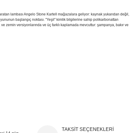
 yaratan lambası Angelo Stone Kartell mağazalara geliyor: kaynak yukarıdan değil,
yununun başlangıç ​​noktası. "Yeşil" kimlik bilgilerine sahip polikarbonattan
sa ve zemin versiyonlarında ve üç farklı kaplamada mevcuttur: şampanya, bakır ve
i formunu kullanarak tarafımıza iletebilirsiniz.
!
TAKSİT SEÇENEKLERİ