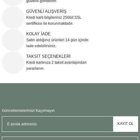
güvenli gönderim.
Ürün resmi kalitesiz, bozuk veya görüntülenemiyor.
GÜVENLİ ALIŞVERİŞ
Kredi kartı bilgileriniz 256bit SSL
Ürün açıklamasında eksik bilgiler bulunuyor.
sertifikası ile korunmaktadır.
Ürün bilgilerinde hatalar bulunuyor.
KOLAY İADE
Ürün fiyatı diğer sitelerden daha pahalı.
Satın aldığınız ürünleri 14 gün içinde
Bu ürüne benzer farklı alternatifler olmalı.
iade edebilirsiniz.
TAKSİT SEÇENEKLERİ
Kredi kartınıza 2 taksit avantajından
yararlanın.
Gönder
Güncellemelerimizi Kaçırmayın
KAYIT OL