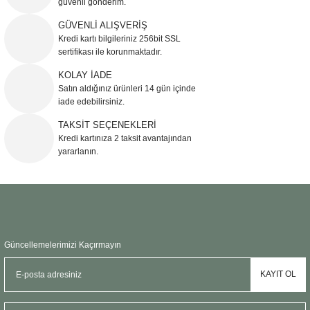
güvenli gönderim.
Ürün resmi kalitesiz, bozuk veya görüntülenemiyor.
GÜVENLİ ALIŞVERİŞ
Kredi kartı bilgileriniz 256bit SSL
Ürün açıklamasında eksik bilgiler bulunuyor.
sertifikası ile korunmaktadır.
Ürün bilgilerinde hatalar bulunuyor.
KOLAY İADE
Ürün fiyatı diğer sitelerden daha pahalı.
Satın aldığınız ürünleri 14 gün içinde
Bu ürüne benzer farklı alternatifler olmalı.
iade edebilirsiniz.
TAKSİT SEÇENEKLERİ
Kredi kartınıza 2 taksit avantajından
yararlanın.
Gönder
Güncellemelerimizi Kaçırmayın
KAYIT OL