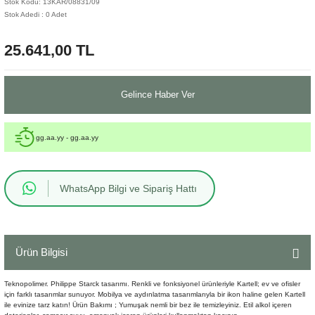
Stok Kodu: 13KAR/08831/09
Stok Adedi : 0 Adet
Sehpa
Fener
Sebil
25.641,00 TL
Tabure
Gazetelik
TV Sehpası
Küllük
Gelince Haber Ver
Masa Saati
gg.aa.yy - gg.aa.yy
Mum
WhatsApp Bilgi ve Sipariş Hattı
Mumluk
Saksı&Çiçeklik
Ürün Bilgisi
Şamdan
Teknopolimer. Philippe Starck tasarımı. Renkli ve fonksiyonel ürünleriyle Kartell; ev ve ofisler
Sepet
için farklı tasarımlar sunuyor. Mobilya ve aydınlatma tasarımlarıyla bir ikon haline gelen Kartell
ile evinize tarz katın! Ürün Bakımı ; Yumuşak nemli bir bez ile temizleyiniz. Etil alkol içeren