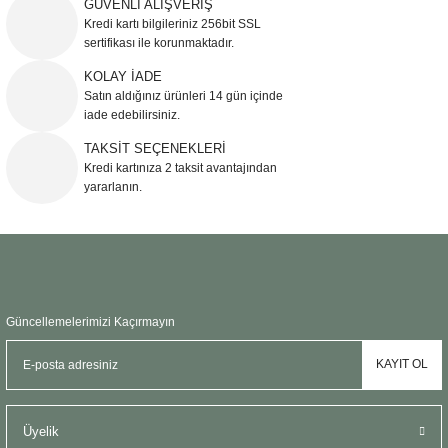
GÜVENLİ ALIŞVERİŞ
Kredi kartı bilgileriniz 256bit SSL
Ürün açıklamasında eksik bilgiler bulunuyor.
sertifikası ile korunmaktadır.
Ürün bilgilerinde hatalar bulunuyor.
KOLAY İADE
Ürün fiyatı diğer sitelerden daha pahalı.
Satın aldığınız ürünleri 14 gün içinde
Bu ürüne benzer farklı alternatifler olmalı.
iade edebilirsiniz.
TAKSİT SEÇENEKLERİ
Kredi kartınıza 2 taksit avantajından
yararlanın.
Gönder
Güncellemelerimizi Kaçırmayın
KAYIT OL
Üyelik