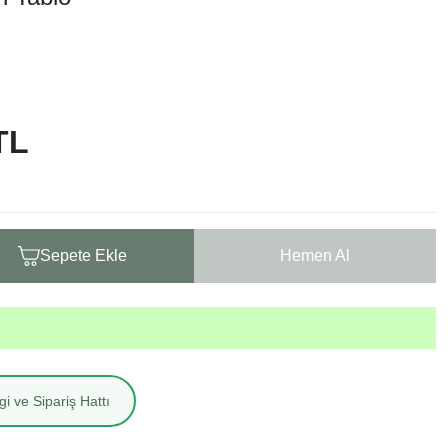
TL
Sepete Ekle
Hemen Al
i ve Sipariş Hattı