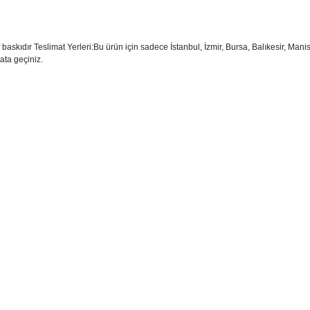
askıdır Teslimat Yerleri:Bu ürün için sadece İstanbul, İzmir, Bursa, Balıkesir, Manis
bata geçiniz.
sim, ürün açıklamalarında ve diğer konularda yetersiz gördüğünüz noktaları öner
teşekkür ederiz.
Bu ürüne ilk yorumu siz yapın
ozuk veya görüntülenemiyor.
Yorum Yaz
k bilgiler bulunuyor.
r bulunuyor.
rden daha pahalı.
ternatifler olmalı.
Gönder