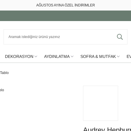
AĞUSTOS AYINA ÖZEL İNDİRİMLER
DEKORASYON
AYDINLATMA
SOFRA & MUTFAK
EV
Tablo
Audrey Hepbur