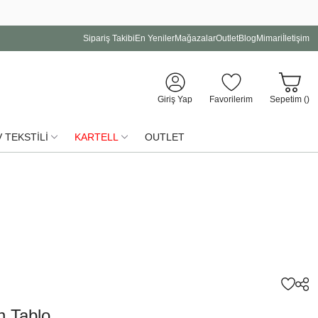
Sipariş Takibi
En Yeniler
Mağazalar
Outlet
Blog
Mimari
İletişim
Giriş Yap
Favorilerim
Sepetim (
)
 TEKSTİLİ
KARTELL
OUTLET
n Tablo