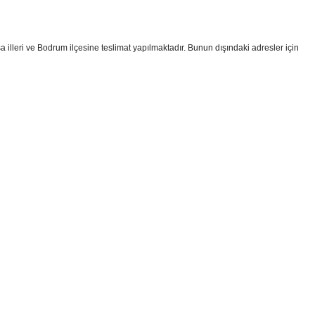
a illeri ve Bodrum ilçesine teslimat yapılmaktadır. Bunun dışındaki adresler için
i formunu kullanarak tarafımıza iletebilirsiniz.
!