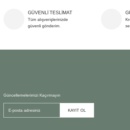
GÜVENLİ TESLİMAT
G
Tüm alışverişlerinizde
Kr
güvenli gönderim.
se
Güncellemelerimizi Kaçırmayın
KAYIT OL