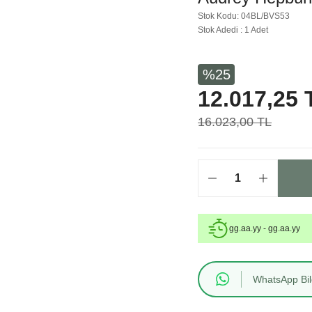
Stok Kodu: 04BL/BVS53
Stok Adedi : 1 Adet
%25
12.017,25 
16.023,00 TL
gg.aa.yy - gg.aa.yy
WhatsApp Bilg