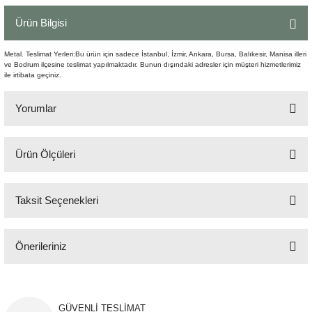
Şömine Aksesuarları
Ürün Bilgisi
Sütun&Kaide
Metal. Teslimat Yerleri:Bu ürün için sadece İstanbul, İzmir, Ankara, Bursa, Balıkesir, Manisa illeri
ve Bodrum ilçesine teslimat yapılmaktadır. Bunun dışındaki adresler için müşteri hizmetlerimiz
ile irtibata geçiniz.
Vazo
Yorumlar
Ürün Ölçüleri
Bu ürüne ilk yorumu siz yapın!
140x205 cm
Taksit Seçenekleri
Yorum Yaz
Önerileriniz
Bu ürünün fiyat bilgisi, resim, ürün açıklamalarında ve diğer konularda
yetersiz gördüğünüz noktaları öneri formunu kullanarak tarafımıza
iletebilirsiniz.
GÜVENLİ TESLİMAT