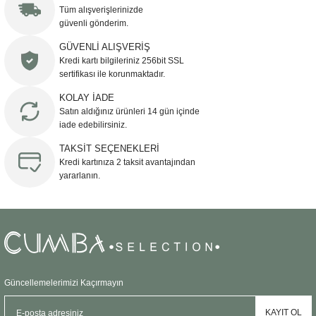
Görüş ve önerileriniz için teşekkür ederiz.
Tüm alışverişlerinizde
güvenli gönderim.
Ürün resmi kalitesiz, bozuk veya görüntülenemiyor.
GÜVENLİ ALIŞVERİŞ
Kredi kartı bilgileriniz 256bit SSL
Ürün açıklamasında eksik bilgiler bulunuyor.
sertifikası ile korunmaktadır.
Ürün bilgilerinde hatalar bulunuyor.
KOLAY İADE
Ürün fiyatı diğer sitelerden daha pahalı.
Satın aldığınız ürünleri 14 gün içinde
Bu ürüne benzer farklı alternatifler olmalı.
iade edebilirsiniz.
TAKSİT SEÇENEKLERİ
Kredi kartınıza 2 taksit avantajından
yararlanın.
Gönder
Güncellemelerimizi Kaçırmayın
KAYIT OL