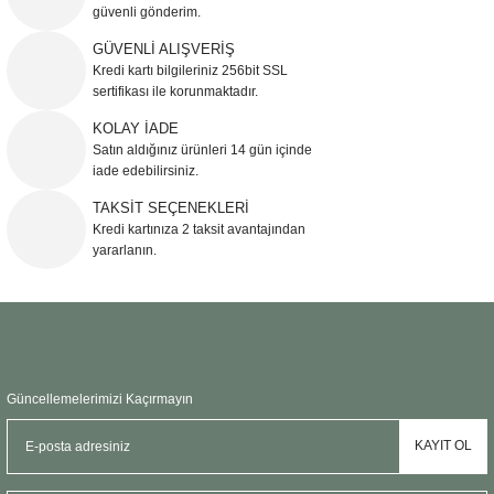
güvenli gönderim.
Ürün resmi kalitesiz, bozuk veya görüntülenemiyor.
GÜVENLİ ALIŞVERİŞ
Kredi kartı bilgileriniz 256bit SSL
Ürün açıklamasında eksik bilgiler bulunuyor.
sertifikası ile korunmaktadır.
Ürün bilgilerinde hatalar bulunuyor.
KOLAY İADE
Ürün fiyatı diğer sitelerden daha pahalı.
Satın aldığınız ürünleri 14 gün içinde
Bu ürüne benzer farklı alternatifler olmalı.
iade edebilirsiniz.
TAKSİT SEÇENEKLERİ
Kredi kartınıza 2 taksit avantajından
yararlanın.
Gönder
Güncellemelerimizi Kaçırmayın
KAYIT OL