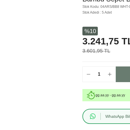
Stok Kodu: 04ARS/BB8 WHT-
Stok Adedi : 5 Adet
%10
3.241,75 T
3.601,95 TL
gg.aa.yy - gg.aa.yy
WhatsApp Bilg