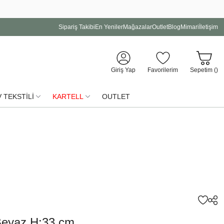
Sipariş Takibi
En Yeniler
Mağazalar
Outlet
Blog
Mimari
İletişim
Giriş Yap
Favorilerim
Sepetim (
)
 TEKSTİLİ
KARTELL
OUTLET
eyaz H:33 cm