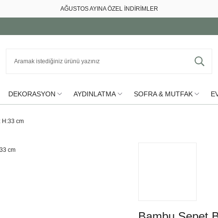
AĞUSTOS AYINA ÖZEL İNDİRİMLER
DEKORASYON
AYDINLATMA
SOFRA & MUTFAK
EV
 H:33 cm
Bambu Sepet B