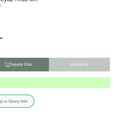
O
L
Sepete Ekle
Hemen Al
i ve Sipariş Hattı