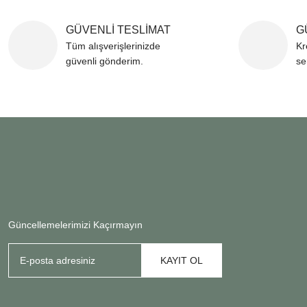
GÜVENLİ TESLİMAT
G
Tüm alışverişlerinizde
Kr
güvenli gönderim.
se
Güncellemelerimizi Kaçırmayın
KAYIT OL