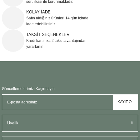
sertifikası ile korunmaktadır.
Ürün bilgilerinde hatalar bulunuyor.
KOLAY İADE
Ürün fiyatı diğer sitelerden daha pahalı.
Satın aldığınız ürünleri 14 gün içinde
Bu ürüne benzer farklı alternatifler olmalı.
iade edebilirsiniz.
TAKSİT SEÇENEKLERİ
Kredi kartınıza 2 taksit avantajından
yararlanın.
Gönder
Güncellemelerimizi Kaçırmayın
KAYIT OL
Üyelik