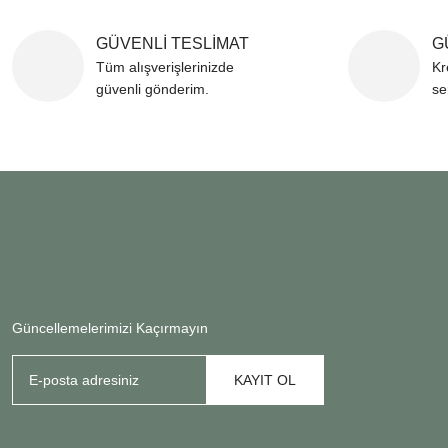
GÜVENLİ TESLİMAT
G
Tüm alışverişlerinizde
Kr
güvenli gönderim.
se
Güncellemelerimizi Kaçırmayın
KAYIT OL