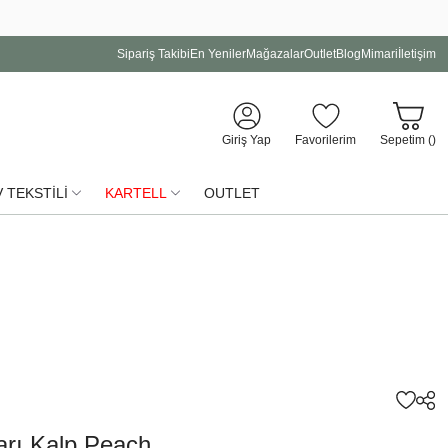
Sipariş Takibi
En Yeniler
Mağazalar
Outlet
Blog
Mimari
İletişim
Giriş Yap
Favorilerim
Sepetim (
)
 TEKSTİLİ
KARTELL
OUTLET
rı Kalp Peach