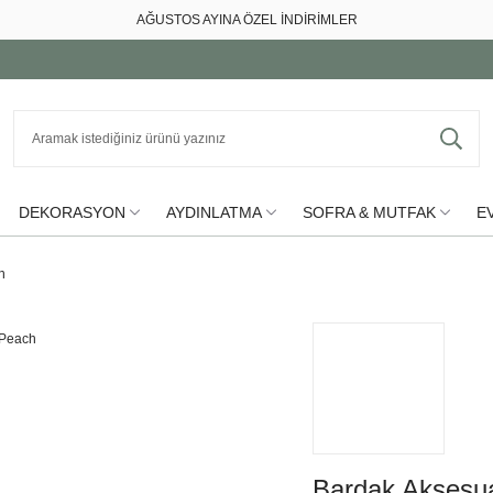
AĞUSTOS AYINA ÖZEL İNDİRİMLER
DEKORASYON
AYDINLATMA
SOFRA & MUTFAK
EV
h
Bardak Aksesua