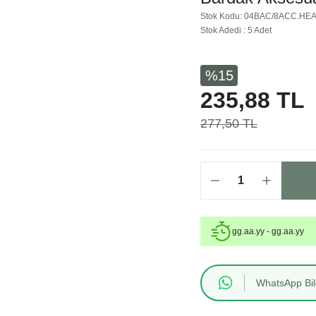
Stok Kodu: 04BAC/8ACC.HE
Stok Adedi : 5 Adet
%15
235,88 TL
277,50 TL
gg.aa.yy - gg.aa.yy
WhatsApp Bilg