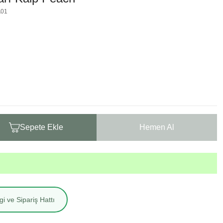
A01
Sepete Ekle
Hemen Al
i ve Sipariş Hattı