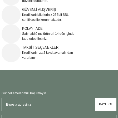
güvenli gönderim.
Ürün resmi kalitesiz, bozuk veya görüntülenemiyor.
GÜVENLİ ALIŞVERİŞ
Kredi kartı bilgileriniz 256bit SSL
Ürün açıklamasında eksik bilgiler bulunuyor.
sertifikası ile korunmaktadır.
Ürün bilgilerinde hatalar bulunuyor.
KOLAY İADE
Ürün fiyatı diğer sitelerden daha pahalı.
Satın aldığınız ürünleri 14 gün içinde
Bu ürüne benzer farklı alternatifler olmalı.
iade edebilirsiniz.
TAKSİT SEÇENEKLERİ
Kredi kartınıza 2 taksit avantajından
yararlanın.
Gönder
Güncellemelerimizi Kaçırmayın
KAYIT OL